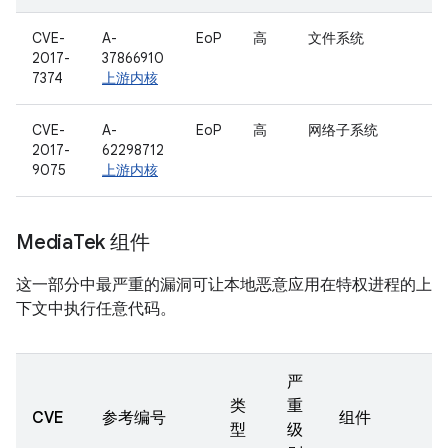
CVE-
A-
EoP
高
文件系统
2017-
37866910
7374
上游内核
CVE-
A-
EoP
高
网络子系统
2017-
62298712
9075
上游内核
Media
Tek 组件
这一部分中最严重的漏洞可让本地恶意应用在特权进程的上
下文中执行任意代码。
严
类
重
CVE
参考编号
组件
型
级