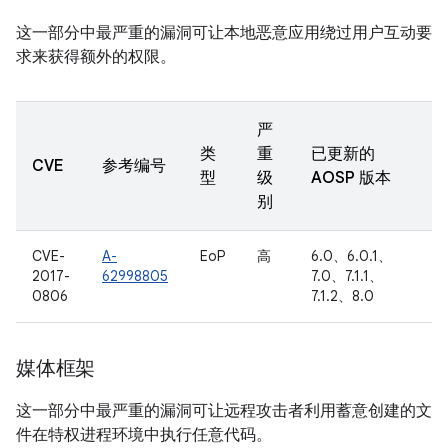
这一部分中最严重的漏洞可让本地恶意应用绕过用户互动要
求来获得额外的权限。
严
类
重
已更新的
CVE
参考编号
型
级
AOSP 版本
别
CVE-
A-
EoP
高
6.0、6.0.1、
2017-
62998805
7.0、7.1.1、
0806
7.1.2、8.0
媒体框架
这一部分中最严重的漏洞可让远程攻击者利用蓄意创建的文
件在特权进程环境中执行任意代码。