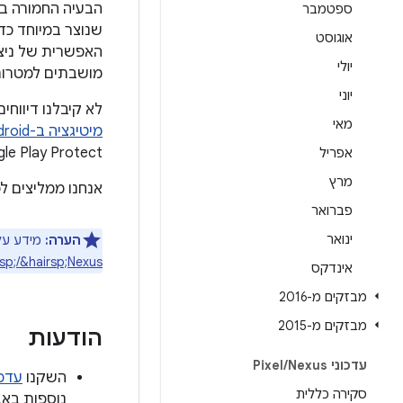
הבעיה החמורה ב
ספטמבר
שנוצר במיוחד כד
אוגוסט
האפשרית של ניצ
יולי
מושבתים למטרות 
יוני
לא קיבלנו דיווחי
מאי
מיטיגציה ב-Android וב-Google Play Protect
Google Play Protect, שמשפרים את האבטחה של פלטפ
אפריל
מרץ
אנחנו ממליצים ל
פברואר
ינואר
הערה:
מידע על התמ
Pixel&hairsp;/&hairsp;Nexus מח
אינדקס
מבזקים מ-2016
מבזקים מ-2015
הודעות
עדכוני Pixel
Nexus
/
השקנו
עדכון א
סקירה כללית