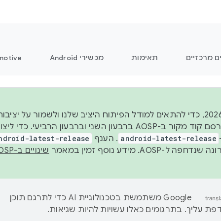
ם מרכזיים
תאימות
מכשירי Android
motive
החל משנת 2026, כדי להתאים למודל הפיתוח היציב שלנו ולשמור על
android-latest-release
. הענף
ndroid-latest-release
ל-AOSP. מידע נוסף זמין במאמר
שינויים ב-AOSP
‫Google משתמשת בטכנולוגיית AI כדי לתרגם תוכן
ת עליך. בתרגומים כאלו עשויות להיות שגיאות.