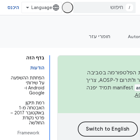
/
היכנס
Auto
חומרי עזר
בדף הזה
הודעות
 יציבות הפלטפורמה בסביבה
הפחתת ההשפעה
העסקית, נפרסם קוד מקור ב-AOSP ברבעון השני וברבעון הרביעי. כדי ליצור ולתרום ל-AOSP, צריך
על שירותי
a
manifest תמיד יפנה
Android ו-
Google
.
רמת תיקון
האבטחה מ-1
באוקטובר 2017 –
פרטי נקודת
החולשה
Framework