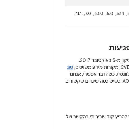
4.4.4, ‏ 5.0.2, ‏ 5.1.1, ‏ 6.0, ‏ 6.0.1, ‏ 7.0, ‏ 7.1.1, ‏
בקטעים הבאים מפורטים פרטים על כל נקודת החולשה באבטחה שחלה על רמת התיקון מ-5 באוקטובר 2017.
סוג
 AOSP מעודכנות (אם רלוונטי). כשהדבר אפשרי, אנחנו
מקשרים את השינוי הציבורי שטיפל בבעיה למספר הבאג, כמו רשימת השינויים ב-AOSP. כשיש כמה שינויים שקשורים
 להריץ קוד שרירותי בהקשר של