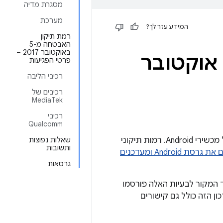
מסגרת מדיה
מערכת
המידע עזר לך?
רמת תיקון
האבטחה מ-5
באוקטובר 2017 –
האבטחה של Android – אוקטובר
פרטי הפגיעות
רכיבי הליבה
רכיבים של
MediaTek
רכיבי
Qualcomm
עדכון האבטחה של Android מכיל פרטים על נקודות חולשה באבטחה שמשפיעות על מכשירי Android. רמות תיקוני
שאלות נפוצות
ותשובות
איך בודקים את גרסת Android ומעדכנים
גרסאות
י קוד המקור לבעיות האלה פורסמו
העדכון הזה. העדכון הזה כולל גם קישורים