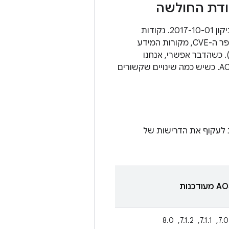
בקטעים הבאים מפורטים פרטים על כל נקודת החולשה באבטחה שחלה על רמת התיקון 2017-10-01. נקודות
החולשה מקובצות לפי הרכיב שבו הן משפיעות. מוצג תיאור של הבעיה וטבלה עם מספר ה-CVE, מקורות המידע
לוונטי). כשהדבר אפשרי, אנחנו
מקשרים את השינוי הציבורי שטיפל בבעיה למזהה הבאג, כמו רשימת השינויים ב-AOSP. כשיש כמה שינויים שקשורים
 לעקוף את הדרישות של