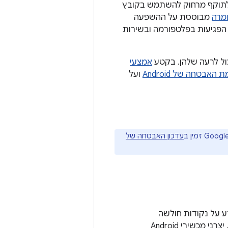
 לתוקף מרחוק להשתמש בקובץ
מרה
מבוססת על ההשפעה
הפגיעות בפלטפורמה ובשירות
צול לרעה שלהן. בקטע
אמצעי
אבטחה של Android
ועל
עדכון האבטחה של
ע על נקודות חולשה
נוספות באבטחה ועל שיפורים פונקציונליים שמיושמים במכשירי Pixel ו-Nexus. יצרני מכשירי Android