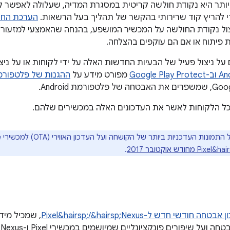
יותר היא נקודת חולשה קריטית במסגרת המדיה, שעלולה לאפשר
י להריץ קוד שרירותי בהקשר של תהליך בעל הרשאות.
הערכת החו
ול נקודת החולשה על המכשיר המושפע, בהנחה שהאמצעי למזעור 
פיתוח או אם הם עוקפים בהצלחה.
ם על ניצול פעיל של הבעיות החדשות האלה על ידי לקוחות או על ני
מפורט מידע על
ההגנות של פלטפורמת ה
ורמת Android.
כל הלקוחות לאשר את העדכונים האלה במכשירים שלהם.
ונות העדכניות ביותר של הקושחה ועל העדכון האווירי (OTA) למכשירי Google זמין ב
ודש אוקטובר 2017
.
בטחה חודשי חדש ל-Pixel&hairsp;/&hairsp;Nexus
, שמכיל מיד