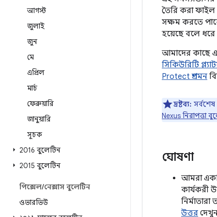
তৈরি করা ফাইল ব্য
আগস্ট
সক্ষম করতে পারে।
জুলাই
হয়েছে বলে ধরে 
জুন
আমাদের কাছে এই 
মে
সিকিউরিটি প্ল্যাটফ
এপ্রিল
Protect প্রশমন
বিভ
মার্চ
ফেব্রুয়ারি
দ্রষ্টব্য:
সর্বশেষ
Nexus নিরাপত্তা বু
জানুয়ারি
সূচক
2016 বুলেটিন
ঘোষণা
2015 বুলেটিন
আমরা একট
পিক্সেল
/
নেক্সাস বুলেটিন
কার্যকরী উ
নির্মাতার
ওভারভিউ
উত্তর
দেখু