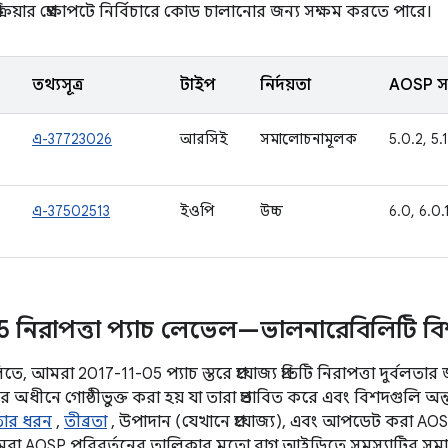
 প্রক্রিয়ার প্রেক্ষাপটে নির্বিচারে কোড চালানোর জন্য সক্ষম করতে পারে।
তথ্যসূত্র
টাইপ
নির্দয়তা
AOSP সং
এ-37723026
আরসিই
সমালোচনামূলক
5.0.2, 5.1
এ-37502513
ইওপি
উচ্চ
6.0, 6.0.1
5 নিরাপত্তা প্যাচ লেভেল—ভালনারেবিলিটি ব
, আমরা 2017-11-05 প্যাচ স্তরে প্রযোজ্য প্রতিটি নিরাপত্তা দুর্বলতার জ
অধীনে গোষ্ঠীভুক্ত করা হয় যা তারা প্রভাবিত করে এবং বিশদগুলি অন্ত
লতার ধরন
,
তীব্রতা
, উপাদান (যেখানে প্রযোজ্য), এবং আপডেট করা AOSP 
রা AOSP পরিবর্তনের তালিকার মতো বাগ আইডিতে সমস্যাটির সমাধ