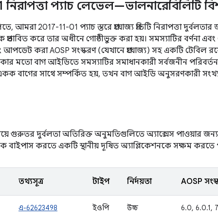
1 নিরাপত্তা প্যাচ লেভেল—ভালনারেবিলিটি ব
, আমরা 2017-11-01 প্যাচ স্তরে প্রযোজ্য প্রতিটি নিরাপত্তা দুর্বলতার জ
প্রভাবিত করে তার অধীনে গোষ্ঠীভুক্ত করা হয়। সমস্যাটির বর্ণনা এবং C
 আপডেট করা AOSP সংস্করণ (যেখানে প্রযোজ্য) সহ একটি টেবিল র
িকার মতো বাগ আইডিতে সমস্যাটির সমাধানকারী সর্বজনীন পরিবর্ত
কক বাগের সাথে সম্পর্কিত হয়, তখন বাগ আইডি অনুসরণকারী সংখ্যার
়ে গুরুতর দুর্বলতা অতিরিক্ত অনুমতিগুলিতে অ্যাক্সেস পাওয়ার জন্
লিকে বাইপাস করতে একটি স্থানীয় দূষিত অ্যাপ্লিকেশনকে সক্ষম করতে 
তথ্যসূত্র
টাইপ
নির্দয়তা
AOSP সংস্
এ-62623498
ইওপি
উচ্চ
6.0, 6.0.1, 7