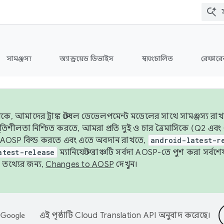
সামঞ্জস্য
অ্যান্ড্রয়েড ডিভাইস
স্বয়ংচালিত
রেফারেন
ে, আমাদের ট্রাঙ্ক স্টেবল ডেভেলপমেন্ট মডেলের সাথে সামঞ্জস্য রাখ
র স্থিতিশীলতা নিশ্চিত করতে, আমরা প্রতি দুই ও চার ত্রৈমাসিকে (Q2
 AOSP বিল্ড করতে এবং এতে অবদান রাখতে,
android-latest-r
atest-release
ম্যানিফেস্ট ব্রাঞ্চটি সর্বদা AOSP-তে পুশ করা সর্ব
তথ্যের জন্য,
Changes to AOSP
দেখুন।
এই পৃষ্ঠাটি
Cloud Translation API
অনুবাদ করেছে।