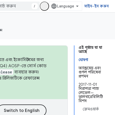
/
সাইন-ইন করুন
্স
এই পৃষ্ঠায় যা যা
আছে
তে এবং ইকোসিস্টেমের জন্য
ঘোষণা
 এবং Q4) AOSP-তে সোর্স কোড
অ্যান্ড্রয়েড এবং
elease
ব্যবহার করুন।
গুগল পরিষেবা
প্রশমন
শেষ রিলিজটিকে রেফারেন্স
2017-11-01
নিরাপত্তা প্যাচ
লেভেল—
ভালনারেবিলিটি
বিশদ
ফ্রেমওয়ার্ক