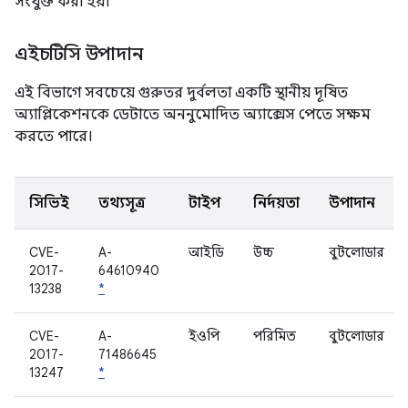
সংযুক্ত করা হয়।
এইচটিসি উপাদান
এই বিভাগে সবচেয়ে গুরুতর দুর্বলতা একটি স্থানীয় দূষিত
অ্যাপ্লিকেশনকে ডেটাতে অননুমোদিত অ্যাক্সেস পেতে সক্ষম
করতে পারে।
সিভিই
তথ্যসূত্র
টাইপ
নির্দয়তা
উপাদান
CVE-
A-
আইডি
উচ্চ
বুটলোডার
2017-
64610940
13238
*
CVE-
A-
ইওপি
পরিমিত
বুটলোডার
2017-
71486645
13247
*