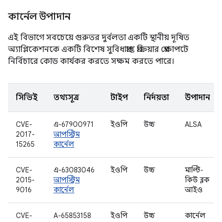
কার্নেল উপাদান
এই বিভাগে সবচেয়ে গুরুতর দুর্বলতা একটি স্থানীয় দূষিত
অ্যাপ্লিকেশনকে একটি বিশেষ সুবিধাপ্রাপ্ত প্রক্রিয়ার প্রেক্ষাপটে
নির্বিচারে কোড কার্যকর করতে সক্ষম করতে পারে।
সিভিই
তথ্যসূত্র
টাইপ
নির্দয়তা
উপাদান
CVE-
এ-67900971
ইওপি
উচ্চ
ALSA
2017-
আপস্ট্রিম
15265
কার্নেল
CVE-
এ-63083046
ইওপি
উচ্চ
মাল্টি-
2015-
আপস্ট্রিম
কিউ ব্লক
9016
কার্নেল
আইও
CVE-
A-65853158
ইওপি
উচ্চ
কার্নেল