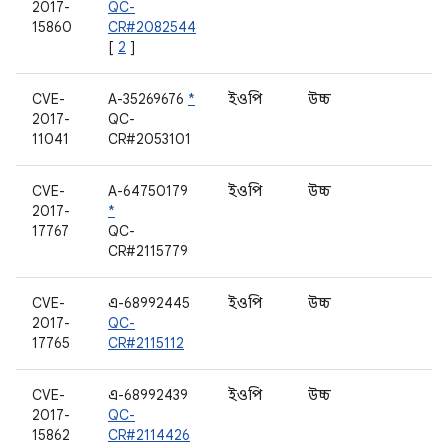
2017-
QC-
15860
CR#2082544
[
2
]
CVE-
A-35269676
*
ইওপি
উচ্চ
ম
2017-
QC-
ফ্
11041
CR#2053101
CVE-
A-64750179
ইওপি
উচ্চ
ম
2017-
*
ফ্
17767
QC-
CR#2115779
CVE-
এ-68992445
ইওপি
উচ্চ
W
2017-
QC-
17765
CR#2115112
CVE-
এ-68992439
ইওপি
উচ্চ
W
2017-
QC-
15862
CR#2114426