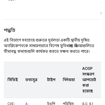
7.0
7.1
8.0
পদ্ধতি
এই বিভাগে সবচেয়ে গুরুতর দুর্বলতা একটি স্থানীয় দূষিত
অ্যাপ্লিকেশনকে সাধারণভাবে বিশেষ সুবিধাপ্রাপ্ত প্রক্রিয়াগুলিতে
সীমাবদ্ধ কমান্ডগুলি কার্যকর করতে সক্ষম করতে পারে।
AOSP
সংস্করণ
সিভিই
তথ্যসূত্র
টাইপ
নির্দয়তা
আপডেট
করা
হয়েছে
CVE-
A-
ইওপি
পরিমিত
8.0, 8.1