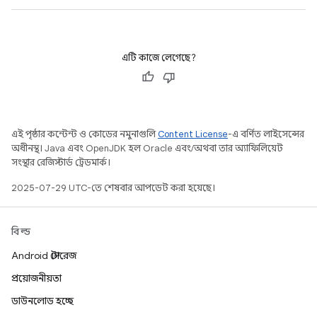
এটি কাজে লেগেছে?
এই পৃষ্ঠার কন্টেন্ট ও কোডের নমুনাগুলি
Content License
-এ বর্ণিত লাইসেন্সের
অধীনস্থ। Java এবং OpenJDK হল Oracle এবং/অথবা তার অ্যাফিলিয়েট
সংস্থার রেজিস্টার্ড ট্রেডমার্ক।
2025-07-29 UTC-তে শেষবার আপডেট করা হয়েছে।
বিল্ড
Android স্টোরেজ
প্রয়োজনীয়তা
ডাউনলোড হচ্ছে