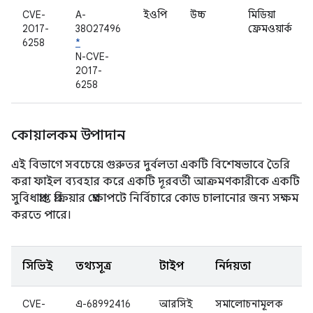
CVE-
A-
ইওপি
উচ্চ
মিডিয়া
2017-
38027496
ফ্রেমওয়ার্ক
6258
*
N-CVE-
2017-
6258
কোয়ালকম উপাদান
এই বিভাগে সবচেয়ে গুরুতর দুর্বলতা একটি বিশেষভাবে তৈরি
করা ফাইল ব্যবহার করে একটি দূরবর্তী আক্রমণকারীকে একটি
সুবিধাপ্রাপ্ত প্রক্রিয়ার প্রেক্ষাপটে নির্বিচারে কোড চালানোর জন্য সক্ষম
করতে পারে।
সিভিই
তথ্যসূত্র
টাইপ
নির্দয়তা
উ
CVE-
এ-68992416
আরসিই
সমালোচনামূলক
W