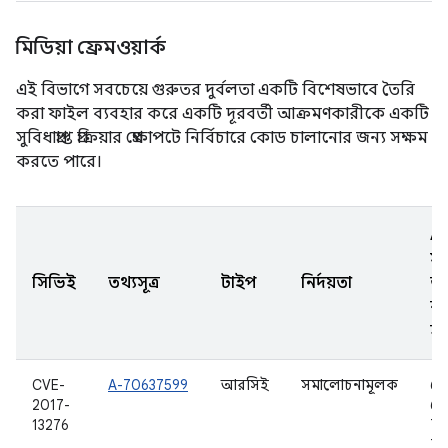
মিডিয়া ফ্রেমওয়ার্ক
এই বিভাগে সবচেয়ে গুরুতর দুর্বলতা একটি বিশেষভাবে তৈরি
করা ফাইল ব্যবহার করে একটি দূরবর্তী আক্রমণকারীকে একটি
সুবিধাপ্রাপ্ত প্রক্রিয়ার প্রেক্ষাপটে নির্বিচারে কোড চালানোর জন্য সক্ষম
করতে পারে।
A
সং
সিভিই
তথ্যসূত্র
টাইপ
নির্দয়তা
আ
ক
হয
CVE-
A-70637599
আরসিই
সমালোচনামূলক
6.
2017-
6.0
13276
7.0
7.1