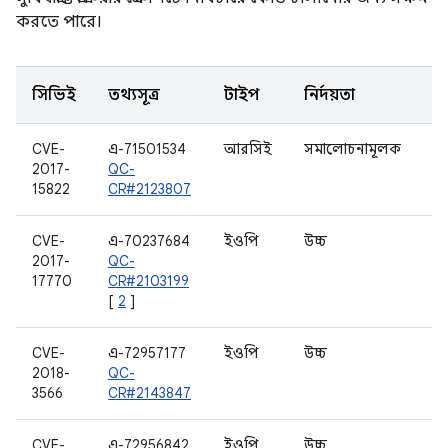
করতে পারে।
সিভিই
তথ্যসূত্র
টাইপ
নির্দয়তা
উ
CVE-
এ-71501534
আরসিই
সমালোচনামূলক
ওয
2017-
QC-
15822
CR#2123807
CVE-
এ-70237684
ইওপি
উচ্চ
বা
2017-
QC-
17770
CR#2103199
[
2
]
CVE-
এ-72957177
ইওপি
উচ্চ
W
2018-
QC-
3566
CR#2143847
CVE-
এ-72956842
ইওপি
উচ্চ
অ