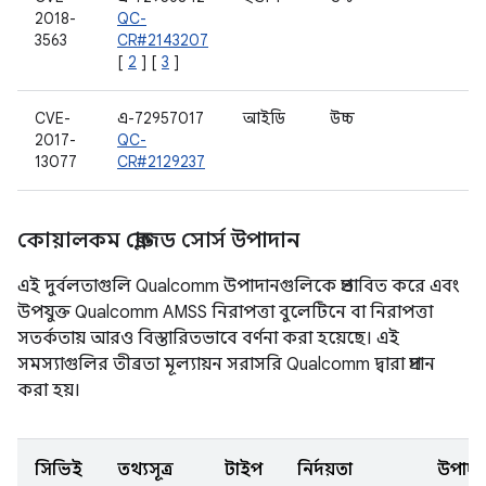
2018-
QC-
ড্
3563
CR#2143207
[
2
] [
3
]
CVE-
এ-72957017
আইডি
উচ্চ
W
2017-
QC-
13077
CR#2129237
কোয়ালকম ক্লোজড সোর্স উপাদান
এই দুর্বলতাগুলি Qualcomm উপাদানগুলিকে প্রভাবিত করে এবং
উপযুক্ত Qualcomm AMSS নিরাপত্তা বুলেটিনে বা নিরাপত্তা
সতর্কতায় আরও বিস্তারিতভাবে বর্ণনা করা হয়েছে। এই
সমস্যাগুলির তীব্রতা মূল্যায়ন সরাসরি Qualcomm দ্বারা প্রদান
করা হয়।
সিভিই
তথ্যসূত্র
টাইপ
নির্দয়তা
উপাদা