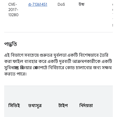
CVE-
এ-71361451
DoS
উচ্চ
6.
2017-
6.0
13280
7.0
7.1
8.0
পদ্ধতি
এই বিভাগে সবচেয়ে গুরুতর দুর্বলতা একটি বিশেষভাবে তৈরি
করা ফাইল ব্যবহার করে একটি দূরবর্তী আক্রমণকারীকে একটি
সুবিধাপ্রাপ্ত প্রক্রিয়ার প্রেক্ষাপটে নির্বিচারে কোড চালানোর জন্য সক্ষম
করতে পারে।
A
সং
সিভিই
তথ্যসূত্র
টাইপ
নির্দয়তা
আ
ক