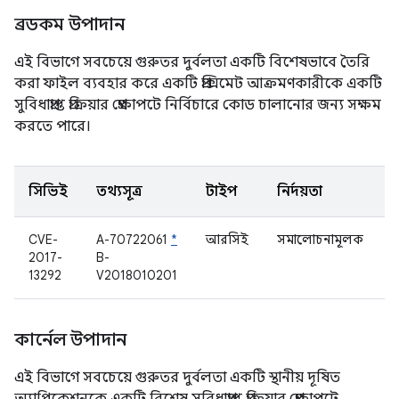
ব্রডকম উপাদান
এই বিভাগে সবচেয়ে গুরুতর দুর্বলতা একটি বিশেষভাবে তৈরি
করা ফাইল ব্যবহার করে একটি প্রক্সিমেট আক্রমণকারীকে একটি
সুবিধাপ্রাপ্ত প্রক্রিয়ার প্রেক্ষাপটে নির্বিচারে কোড চালানোর জন্য সক্ষম
করতে পারে।
সিভিই
তথ্যসূত্র
টাইপ
নির্দয়তা
CVE-
A-70722061
*
আরসিই
সমালোচনামূলক
2017-
B-
ড
13292
V2018010201
কার্নেল উপাদান
এই বিভাগে সবচেয়ে গুরুতর দুর্বলতা একটি স্থানীয় দূষিত