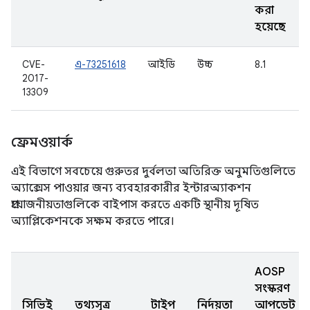
করা
হয়েছে
CVE-
এ-73251618
আইডি
উচ্চ
8.1
2017-
13309
ফ্রেমওয়ার্ক
এই বিভাগে সবচেয়ে গুরুতর দুর্বলতা অতিরিক্ত অনুমতিগুলিতে
অ্যাক্সেস পাওয়ার জন্য ব্যবহারকারীর ইন্টারঅ্যাকশন
প্রয়োজনীয়তাগুলিকে বাইপাস করতে একটি স্থানীয় দূষিত
অ্যাপ্লিকেশনকে সক্ষম করতে পারে।
AOSP
সংস্করণ
সিভিই
তথ্যসূত্র
টাইপ
নির্দয়তা
আপডেট