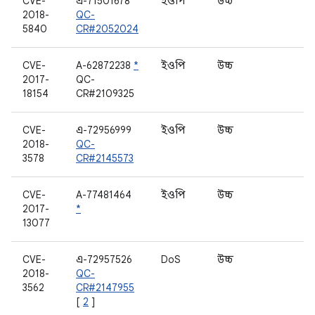
CVE-
এ-71501678
ইওপি
উচ্চ
জ
2018-
QC-
5840
CR#2052024
CVE-
A-62872238
*
ইওপি
উচ্চ
L
2017-
QC-
18154
CR#2109325
CVE-
এ-72956999
ইওপি
উচ্চ
W
2018-
QC-
3578
CR#2145573
CVE-
A-77481464
ইওপি
উচ্চ
W
2017-
*
13077
CVE-
এ-72957526
DoS
উচ্চ
W
2018-
QC-
3562
CR#2147955
[
2
]