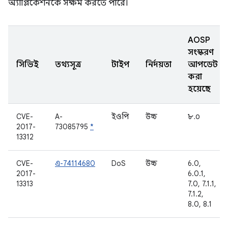
অ্যাপ্লিকেশনকে সক্ষম করতে পারে।
AOSP
সংস্করণ
সিভিই
তথ্যসূত্র
টাইপ
নির্দয়তা
আপডেট
করা
হয়েছে
CVE-
A-
ইওপি
উচ্চ
৮.০
2017-
73085795
*
13312
CVE-
এ-74114680
DoS
উচ্চ
6.0,
2017-
6.0.1,
13313
7.0, 7.1.1,
7.1.2,
8.0, 8.1