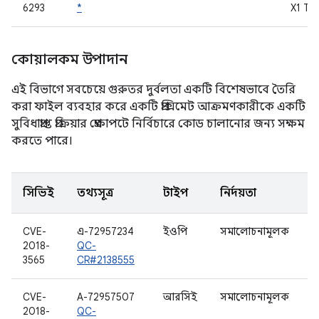
6293
*
X1 TZ
কোয়ালকম উপাদান
এই বিভাগে সবচেয়ে গুরুতর দুর্বলতা একটি বিশেষভাবে তৈরি
করা ফাইল ব্যবহার করে একটি প্রক্সিমেট আক্রমণকারীকে একটি
সুবিধাপ্রাপ্ত প্রক্রিয়ার প্রেক্ষাপটে নির্বিচারে কোড চালানোর জন্য সক্ষম
করতে পারে।
সিভিই
তথ্যসূত্র
টাইপ
নির্দয়তা
উ
CVE-
এ-72957234
ইওপি
সমালোচনামূলক
W
2018-
QC-
3565
CR#2138555
CVE-
A-72957507
আরসিই
সমালোচনামূলক
W
2018-
QC-