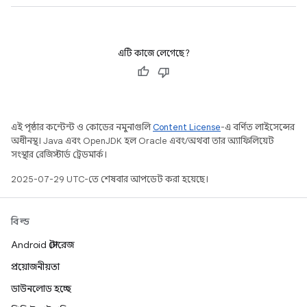
এটি কাজে লেগেছে?
এই পৃষ্ঠার কন্টেন্ট ও কোডের নমুনাগুলি
Content License
-এ বর্ণিত লাইসেন্সের
অধীনস্থ। Java এবং OpenJDK হল Oracle এবং/অথবা তার অ্যাফিলিয়েট
সংস্থার রেজিস্টার্ড ট্রেডমার্ক।
2025-07-29 UTC-তে শেষবার আপডেট করা হয়েছে।
বিল্ড
Android স্টোরেজ
প্রয়োজনীয়তা
ডাউনলোড হচ্ছে