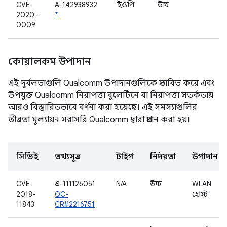
CVE-
A-142938932
ইওপি
উচ্চ
2020-
*
0009
কোয়ালকম উপাদান
এই দুর্বলতাগুলি Qualcomm উপাদানগুলিকে প্রভাবিত করে এবং
উপযুক্ত Qualcomm নিরাপত্তা বুলেটিনে বা নিরাপত্তা সতর্কতায়
আরও বিস্তারিতভাবে বর্ণনা করা হয়েছে। এই সমস্যাগুলির
তীব্রতা মূল্যায়ন সরাসরি Qualcomm দ্বারা প্রদান করা হয়।
সিভিই
তথ্যসূত্র
টাইপ
নির্দয়তা
উপাদান
CVE-
এ-111126051
N/A
উচ্চ
WLAN
2018-
QC-
হোস্ট
11843
CR#2216751