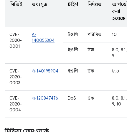
সিভিই
তথ্যসূত্র
টাইপ
নির্দয়তা
আপডেট
করা
হয়েছে
CVE-
A-
ইওপি
পরিমিত
10
2020-
140055304
0001
ইওপি
উচ্চ
8.0, 8.1,
9
CVE-
এ-140195904
ইওপি
উচ্চ
৮.০
2020-
0003
CVE-
এ-120847476
DoS
উচ্চ
8.0, 8.1,
2020-
9, 10
0004
মিডিয়া ফ্রেমওয়ার্ক