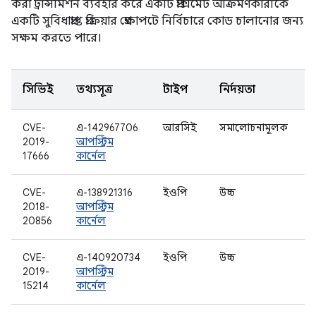
করা ট্রান্সমিশন ব্যবহার করে একটি প্রক্সিমেট আক্রমণকারীকে
একটি সুবিধাপ্রাপ্ত প্রক্রিয়ার প্রেক্ষাপটে নির্বিচারে কোড চালানোর জন্য
সক্ষম করতে পারে।
সিভিই
তথ্যসূত্র
টাইপ
নির্দয়তা
CVE-
এ-142967706
আরসিই
সমালোচনামূলক
র
2019-
আপস্ট্রিম
17666
কার্নেল
ড
CVE-
এ-138921316
ইওপি
উচ্চ
ক
2018-
আপস্ট্রিম
20856
কার্নেল
CVE-
এ-140920734
ইওপি
উচ্চ
স
2019-
আপস্ট্রিম
15214
কার্নেল