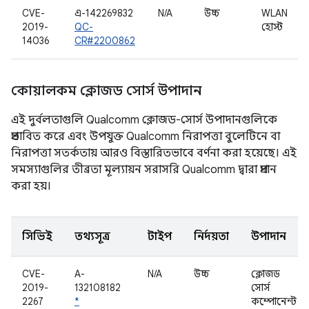
CVE-
এ-142269832
N/A
উচ্চ
WLAN
2019-
QC-
হোস্ট
14036
CR#2200862
কোয়ালকম ক্লোজড সোর্স উপাদান
এই দুর্বলতাগুলি Qualcomm ক্লোজড-সোর্স উপাদানগুলিকে
প্রভাবিত করে এবং উপযুক্ত Qualcomm নিরাপত্তা বুলেটিনে বা
নিরাপত্তা সতর্কতায় আরও বিস্তারিতভাবে বর্ণনা করা হয়েছে। এই
সমস্যাগুলির তীব্রতা মূল্যায়ন সরাসরি Qualcomm দ্বারা প্রদান
করা হয়।
সিভিই
তথ্যসূত্র
টাইপ
নির্দয়তা
উপাদান
CVE-
A-
N/A
উচ্চ
ক্লোজড
2019-
132108182
সোর্স
2267
*
কম্পোনেন্ট