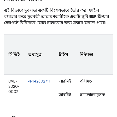
এই বিভাগে দুর্বলতা একটি বিশেষভাবে তৈরি করা ফাইল
ব্যবহার করে দূরবর্তী আক্রমণকারীকে একটি সুবিধাপ্রাপ্ত প্রক্রিয়ার
প্রেক্ষাপটে নির্বিচারে কোড চালানোর জন্য সক্ষম করতে পারে।
A
স
সিভিই
তথ্যসূত্র
টাইপ
নির্দয়তা
আ
ক
হ
CVE-
এ-142602711
আরসিই
পরিমিত
1
2020-
0002
আরসিই
সমালোচনামূলক
8.
9