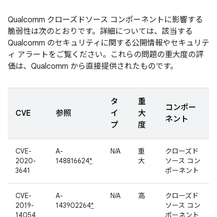
Qualcomm クローズドソース コンポーネントに影響する
脆弱性は次のとおりです。詳細については、該当する
Qualcomm のセキュリティに関する公開情報やセキュリテ
ィ アラートをご覧ください。これらの問題の重大度の評
価は、Qualcomm から直接提供されたものです。
タ
重
コンポー
CVE
参照
イ
大
ネント
プ
度
CVE-
A-
N/A
重
クローズド
2020-
148816624
*
大
ソース コン
3641
ポーネント
CVE-
A-
N/A
高
クローズド
2019-
143902264
*
ソース コン
14054
ポーネント