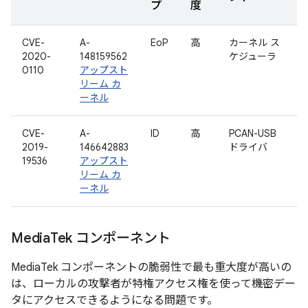
プ
度
CVE-
A-
EoP
高
カーネル ス
2020-
148159562
ケジューラ
0110
アップスト
リーム カ
ーネル
CVE-
A-
ID
高
PCAN-USB
2019-
146642883
ドライバ
19536
アップスト
リーム カ
ーネル
Media
Tek コンポーネント
MediaTek コンポーネントの脆弱性で最も重大度が高いの
は、ローカルの攻撃者が特権アクセス権を使って機密デー
タにアクセスできるようになる問題です。