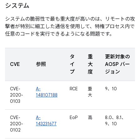
システム
システムの脆弱性で最も重大度が高いのは、リモートの攻
撃者が特別に細工した通信を使用して、特権プロセス内で
任意のコードを実行できるようになる問題です。
タ
重
更新対象の
CVE
参照
イ
大
AOSP バー
プ
度
ジョン
CVE-
A-
RCE
重
9、10
2020-
148107188
大
0103
CVE-
A-
EoP
高
8.0、8.1、
2020-
143231677
9、10
0102