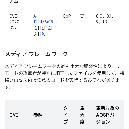
0122
CVE-
A-
EoP
高
8.0、8.1、
2020-
129476618
9、10
0227
[
2
] [
3
] [
4
]
[
5
] [
6
]
メディア フレームワーク
メディア フレームワークの最も重大な脆弱性により、リ
モートの攻撃者が特別に細工したファイルを使用して、特
権プロセス内で任意のコードを実行するおそれがありま
す。
タ
重
更新対象の
CVE
参照
イ
大
AOSP バー
プ
度
ジョン