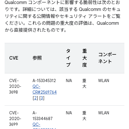
Qualcomm コンポーネントに影響する脆弱性は次のとお
りです。詳細については、該当する Qualcomm のセキュ
リティに関する公開情報やセキュリティ アラートをご覧
ください。これらの問題の重大度の評価は、Qualcomm
から直接提供されたものです。
タ
重
コンポー
CVE
参照
イ
大
ネント
プ
度
CVE-
A-153345312
N/A
重
WLAN
2020-
QC-
大
3698
CR#2569764
[
2
] [
3
]
CVE-
A-
N/A
重
WLAN
2020-
153344687
大
3699
QC-