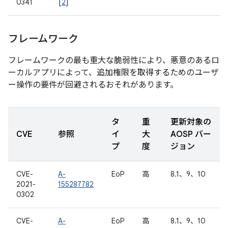
0341
[
2
]
フレームワーク
フレームワークの最も重大な脆弱性により、悪意のあるロ
ーカルアプリによって、追加権限を取得するためのユーザ
ー操作の要件が回避されるおそれがあります。
タ
重
更新対象の
CVE
参照
イ
大
AOSP バー
プ
度
ジョン
CVE-
A-
EoP
高
8.1、9、10
2021-
155287782
0302
CVE-
A-
EoP
高
8.1、9、10