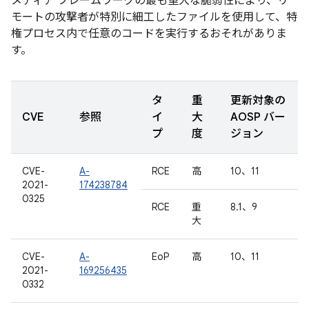
メディア フレームワークの最も重大な脆弱性により、リ
モートの攻撃者が特別に細工したファイルを使用して、特
権プロセス内で任意のコードを実行するおそれがありま
す。
タ
重
更新対象の
CVE
参照
イ
大
AOSP バー
プ
度
ジョン
CVE-
A-
RCE
高
10、11
2021-
174238784
0325
RCE
重
8.1、9
大
CVE-
A-
EoP
高
10、11
2021-
169256435
0332