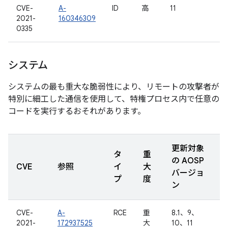
CVE-
A-
ID
高
11
2021-
160346309
0335
システム
システムの最も重大な脆弱性により、リモートの攻撃者が
特別に細工した通信を使用して、特権プロセス内で任意の
コードを実行するおそれがあります。
更新対象
タ
重
の AOSP
CVE
参照
イ
大
バージョ
プ
度
ン
CVE-
A-
RCE
重
8.1、9、
2021-
172937525
大
10、11