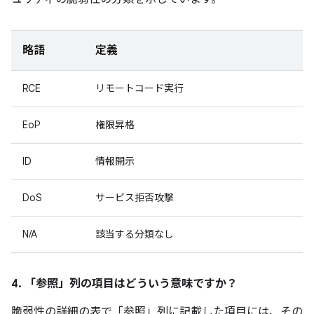
略語
定義
RCE
リモートコード実行
EoP
権限昇格
ID
情報開示
DoS
サービス拒否攻撃
N/A
該当する分類なし
4. 「参照」
列の項目はどういう意味ですか？
脆弱性の詳細の表で「参照」
列に記載した項目には、その