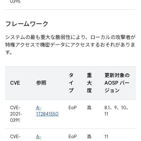
0395
フレームワーク
システムの最も重大な脆弱性により、ローカルの攻撃者が
特権アクセスで機密データにアクセスするおそれがありま
す。
タ
重
更新対象の
CVE
参照
イ
大
AOSP バー
プ
度
ジョン
CVE-
A-
EoP
高
8.1、9、10、
2021-
172841550
11
0391
CVE-
A-
EoP
高
11