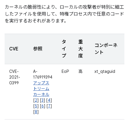
カーネルの脆弱性により、ローカルの攻撃者が特別に細工
したファイルを使用して、特権プロセス内で任意のコード
を実行するおそれがあります。
タ
重
コンポーネ
CVE
参照
イ
大
ント
プ
度
CVE-
A-
EoP
高
xt_qtaguid
2021-
176919394
0399
アップス
トリーム
カーネル
[
2
] [
3
] [
4
]
[
5
] [
6
] [
7
]
[
8
]