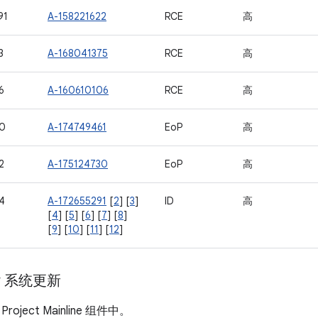
91
A-158221622
RCE
高
3
A-168041375
RCE
高
6
A-160610106
RCE
高
0
A-174749461
EoP
高
2
A-175124730
EoP
高
4
A-172655291
[
2
] [
3
]
ID
高
[
4
] [
5
] [
6
] [
7
] [
8
]
[
9
] [
10
] [
11
] [
12
]
ay 系统更新
ject Mainline 组件中。