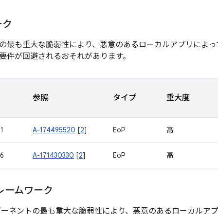
ーク
の最も重大な脆弱性により、悪意のあるローカルアプリによっ
要件が回避されるおそれがあります。
参照
タイプ
重大度
1
A-174495520
[
2
]
EoP
高
6
A-171430330
[
2
]
EoP
高
レームワーク
ポーネントの最も重大な脆弱性により、悪意のあるローカルア