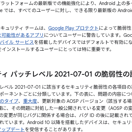
id プラットフォームの最新版での機能強化により、Android 
gle では、すべてのユーザーに対し、できる限り最新版の Andr
。
d セキュリティ チームは、
Google Play プロテクト
によって脆弱性
な可能性があるアプリ
についてユーザーに警告しています。Googl
 モバイル サービス
を搭載したデバイスではデフォルトで有効になってお
をインストールするユーザーにとっては特に重要です。
 パッチレベル 2021-07-01 の脆弱性
ベル 2021-07-01 に該当するセキュリティ脆弱性の各項
ポーネントごとに分類しています。下の表に、問題の内容について
のタイプ
、
重大度
、更新対象の AOSP バージョン（該当す
 の欄に、その問題に対処した一般公開されている変更（AOSP 
の変更が同じバグに関係する場合は、バグ ID の後に記載され
ています。Android 10 以降を搭載したデバイスは、セキュ
 アップデート
を受信することがあります。