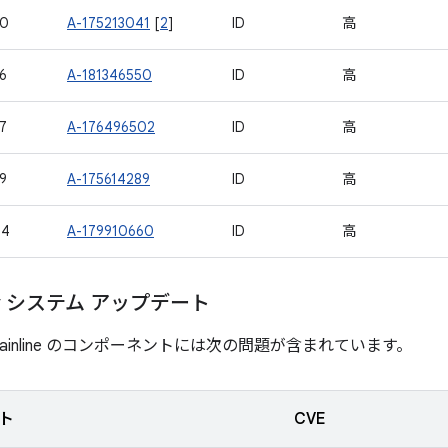
90
A-175213041
[
2
]
ID
高
6
A-181346550
ID
高
7
A-176496502
ID
高
9
A-175614289
ID
高
04
A-179910660
ID
高
lay システム アップデート
ainline のコンポーネントには次の問題が含まれています。
ト
CVE