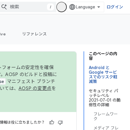
/
ログイン
ive
リファレンス
このページの内
容
ットフォームの安定性を確保
Android と
Google サービ
す。AOSP のビルドと投稿に
スでのリスク軽
se
マニフェスト ブランチ
減策
ついては、
AOSP の変更点
を
セキュリティ パ
ッチレベル
2021-07-01 の脆
弱性の詳細
フレームワー
ク
情報は役に立ちましたか？
メディア フレ