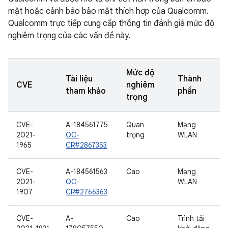
mật hoặc cảnh báo bảo mật thích hợp của Qualcomm.
Qualcomm trực tiếp cung cấp thông tin đánh giá mức độ
nghiêm trọng của các vấn đề này.
Mức độ
Tài liệu
Thành
CVE
nghiêm
tham khảo
phần
trọng
CVE-
A-184561775
Quan
Mạng
2021-
QC-
trọng
WLAN
1965
CR#2867353
CVE-
A-184561563
Cao
Mạng
2021-
QC-
WLAN
1907
CR#2766363
CVE-
A-
Cao
Trình tải