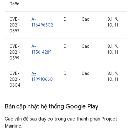
0596
CVE-
A-
ID
Cao
8.1, 9,
2021-
176496502
10, 11
0597
CVE-
A-
ID
Cao
8.1, 9,
2021-
175614289
10, 11
0599
CVE-
A-
ID
Cao
8.1, 9,
2021-
179910660
10, 11
0604
Bản cập nhật hệ thống Google Play
Các vấn đề sau đây có trong các thành phần Project
Mainline.