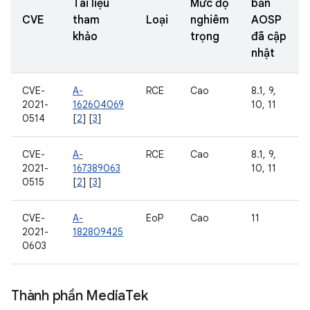
Tài liệu
Mức độ
bản
CVE
tham
Loại
nghiêm
AOSP
khảo
trọng
đã cập
nhật
CVE-
A-
RCE
Cao
8.1, 9,
2021-
162604069
10, 11
0514
[
2
] [
3
]
CVE-
A-
RCE
Cao
8.1, 9,
2021-
167389063
10, 11
0515
[
2
] [
3
]
CVE-
A-
EoP
Cao
11
2021-
182809425
0603
Thành phần Media
Tek