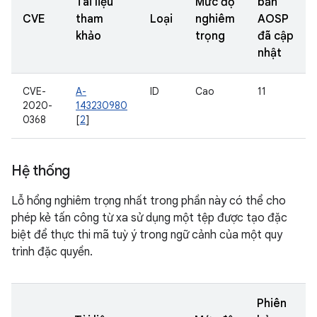
Tài liệu
Mức độ
bản
CVE
tham
Loại
nghiêm
AOSP
khảo
trọng
đã cập
nhật
CVE-
A-
ID
Cao
11
2020-
143230980
0368
[
2
]
Hệ thống
Lỗ hổng nghiêm trọng nhất trong phần này có thể cho
phép kẻ tấn công từ xa sử dụng một tệp được tạo đặc
biệt để thực thi mã tuỳ ý trong ngữ cảnh của một quy
trình đặc quyền.
Phiên