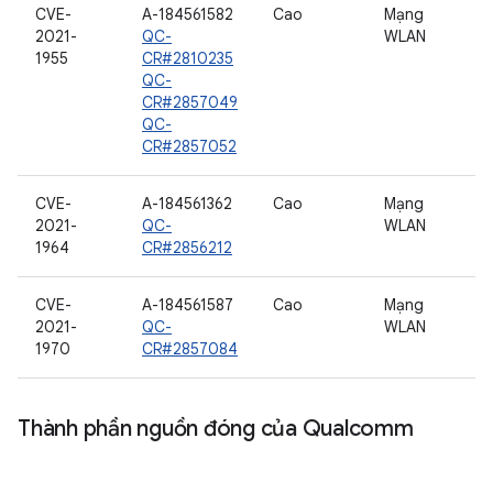
CVE-
A-184561582
Cao
Mạng
2021-
QC-
WLAN
1955
CR#2810235
QC-
CR#2857049
QC-
CR#2857052
CVE-
A-184561362
Cao
Mạng
2021-
QC-
WLAN
1964
CR#2856212
CVE-
A-184561587
Cao
Mạng
2021-
QC-
WLAN
1970
CR#2857084
Thành phần nguồn đóng của Qualcomm