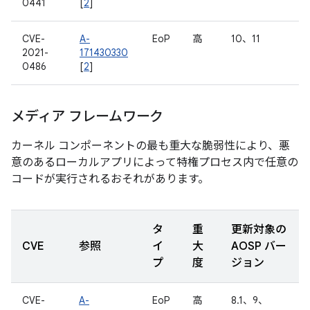
0441
[
2
]
CVE-
A-
EoP
高
10、11
2021-
171430330
0486
[
2
]
メディア フレームワーク
カーネル コンポーネントの最も重大な脆弱性により、悪
意のあるローカルアプリによって特権プロセス内で任意の
コードが実行されるおそれがあります。
タ
重
更新対象の
CVE
参照
イ
大
AOSP バー
プ
度
ジョン
CVE-
A-
EoP
高
8.1、9、