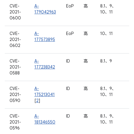
CVE-
A-
EoP
高
8.1、9、
2021-
179042963
10、11
0600
CVE-
A-
EoP
高
10、11
2021-
177573895
0602
CVE-
A-
ID
高
8.1、9
2021-
177238342
0588
CVE-
A-
ID
高
8.1、9、
2021-
175213041
10、11
0590
[
2
]
CVE-
A-
ID
高
8.1、9、
2021-
181346550
10、11
0596