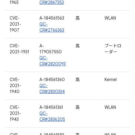
1965
CR#2867353
CVE-
A-184561563
高
WLAN
2021-
QC-
1907
CR#2766363
CVE-
A-
高
ブートロ
2021-1931
179057550
ーダー
QC-
CR#2820093
CVE-
A-184561360
高
Kernel
2021-
QC-
1940
CR#2830334
CVE-
A-184561361
高
WLAN
2021-
QC-
1943
CR#2836205