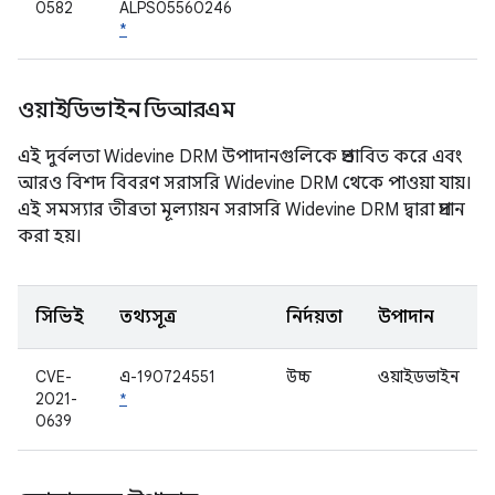
0582
ALPS05560246
*
ওয়াইডিভাইন ডিআরএম
এই দুর্বলতা Widevine DRM উপাদানগুলিকে প্রভাবিত করে এবং
আরও বিশদ বিবরণ সরাসরি Widevine DRM থেকে পাওয়া যায়।
এই সমস্যার তীব্রতা মূল্যায়ন সরাসরি Widevine DRM দ্বারা প্রদান
করা হয়।
সিভিই
তথ্যসূত্র
নির্দয়তা
উপাদান
CVE-
এ-190724551
উচ্চ
ওয়াইডভাইন
2021-
*
0639