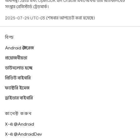
অধীনস্থ। Java এবং OpenJDK হল Oracle এবং/অথবা তার অ্যাফিলিয়েট
সংস্থার রেজিস্টার্ড ট্রেডমার্ক।
2025-07-29 UTC-তে শেষবার আপডেট করা হয়েছে।
বিল্ড
Android স্টোরেজ
প্রয়োজনীয়তা
ডাউনলোড হচ্ছে
প্রিভিউ বাইনারি
ফ্যাক্টরি ইমেজ
ড্রাইভার বাইনারি
কানেক্ট করুন
X-এ @Android
X-এ @AndroidDev