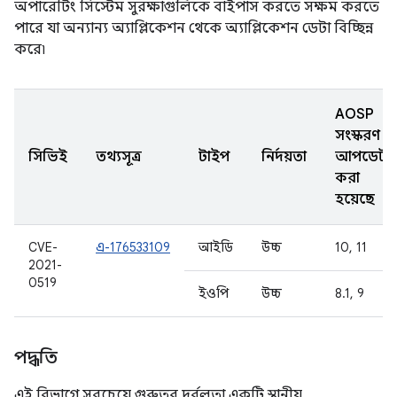
অপারেটিং সিস্টেম সুরক্ষাগুলিকে বাইপাস করতে সক্ষম করতে
পারে যা অন্যান্য অ্যাপ্লিকেশন থেকে অ্যাপ্লিকেশন ডেটা বিচ্ছিন্ন
করে৷
AOSP
সংস্করণ
সিভিই
তথ্যসূত্র
টাইপ
নির্দয়তা
আপডেট
করা
হয়েছে
CVE-
এ-176533109
আইডি
উচ্চ
10, 11
2021-
0519
ইওপি
উচ্চ
8.1, 9
পদ্ধতি
এই বিভাগে সবচেয়ে গুরুতর দুর্বলতা একটি স্থানীয়