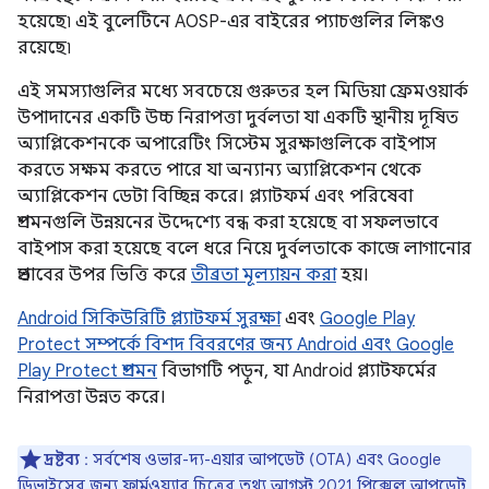
হয়েছে৷ এই বুলেটিনে AOSP-এর বাইরের প্যাচগুলির লিঙ্কও
রয়েছে৷
এই সমস্যাগুলির মধ্যে সবচেয়ে গুরুতর হল মিডিয়া ফ্রেমওয়ার্ক
উপাদানের একটি উচ্চ নিরাপত্তা দুর্বলতা যা একটি স্থানীয় দূষিত
অ্যাপ্লিকেশনকে অপারেটিং সিস্টেম সুরক্ষাগুলিকে বাইপাস
করতে সক্ষম করতে পারে যা অন্যান্য অ্যাপ্লিকেশন থেকে
অ্যাপ্লিকেশন ডেটা বিচ্ছিন্ন করে। প্ল্যাটফর্ম এবং পরিষেবা
প্রশমনগুলি উন্নয়নের উদ্দেশ্যে বন্ধ করা হয়েছে বা সফলভাবে
বাইপাস করা হয়েছে বলে ধরে নিয়ে দুর্বলতাকে কাজে লাগানোর
প্রভাবের উপর ভিত্তি করে
তীব্রতা মূল্যায়ন করা
হয়।
Android সিকিউরিটি প্ল্যাটফর্ম সুরক্ষা
এবং
Google Play
Protect সম্পর্কে বিশদ বিবরণের জন্য Android এবং Google
Play Protect প্রশমন
বিভাগটি পড়ুন, যা Android প্ল্যাটফর্মের
নিরাপত্তা উন্নত করে।
দ্রষ্টব্য
: সর্বশেষ ওভার-দ্য-এয়ার আপডেট (OTA) এবং Google
ডিভাইসের জন্য ফার্মওয়্যার চিত্রের তথ্য
আগস্ট 2021 পিক্সেল আপডেট