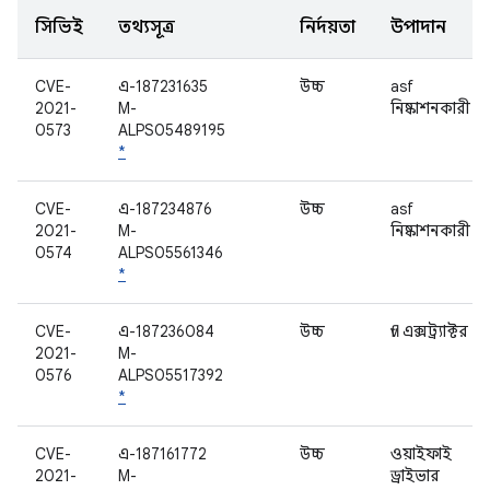
সিভিই
তথ্যসূত্র
নির্দয়তা
উপাদান
CVE-
এ-187231635
উচ্চ
asf
2021-
M-
নিষ্কাশনকারী
0573
ALPS05489195
*
CVE-
এ-187234876
উচ্চ
asf
2021-
M-
নিষ্কাশনকারী
0574
ALPS05561346
*
CVE-
এ-187236084
উচ্চ
flv এক্সট্র্যাক্টর
2021-
M-
0576
ALPS05517392
*
CVE-
এ-187161772
উচ্চ
ওয়াইফাই
2021-
M-
ড্রাইভার