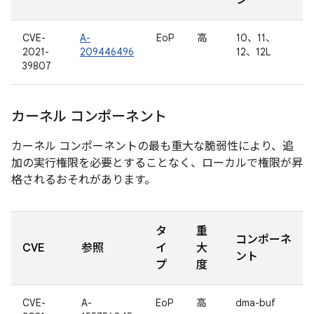
ン
CVE-
A-
EoP
高
10、11、
2021-
209446496
12、12L
39807
カーネル コンポーネント
カーネル コンポーネントの最も重大な脆弱性により、追
加の実行権限を必要とすることなく、ローカルで権限が昇
格されるおそれがあります。
タ
重
コンポーネ
CVE
参照
イ
大
ント
プ
度
CVE-
A-
EoP
高
dma-buf