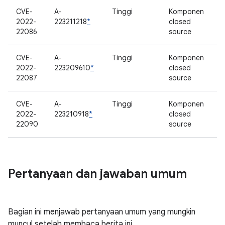
CVE-
A-
Tinggi
Komponen
2022-
223211218
*
closed
22086
source
CVE-
A-
Tinggi
Komponen
2022-
223209610
*
closed
22087
source
CVE-
A-
Tinggi
Komponen
2022-
223210918
*
closed
22090
source
Pertanyaan dan jawaban umum
Bagian ini menjawab pertanyaan umum yang mungkin
muncul setelah membaca berita ini.