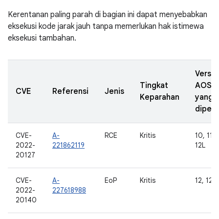
Kerentanan paling parah di bagian ini dapat menyebabkan
eksekusi kode jarak jauh tanpa memerlukan hak istimewa
eksekusi tambahan.
Versi
Tingkat
AOSP
CVE
Referensi
Jenis
Keparahan
yang
diperb
CVE-
A-
RCE
Kritis
10, 11, 
2022-
221862119
12L
20127
CVE-
A-
EoP
Kritis
12, 12L
2022-
227618988
20140