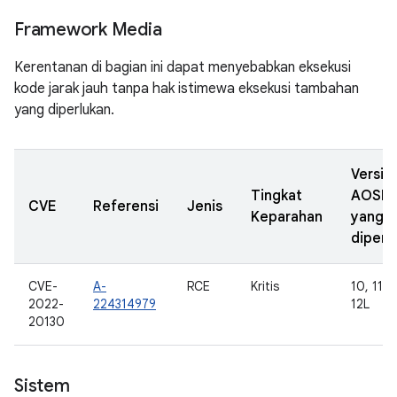
Framework Media
Kerentanan di bagian ini dapat menyebabkan eksekusi
kode jarak jauh tanpa hak istimewa eksekusi tambahan
yang diperlukan.
Versi
Tingkat
AOSP
CVE
Referensi
Jenis
Keparahan
yang
diperb
CVE-
A-
RCE
Kritis
10, 11, 1
2022-
224314979
12L
20130
Sistem