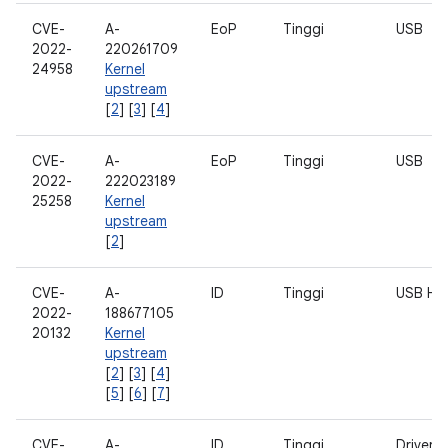
CVE-
A-
EoP
Tinggi
USB
2022-
220261709
24958
Kernel
upstream
[
2
] [
3
] [
4
]
CVE-
A-
EoP
Tinggi
USB
2022-
222023189
25258
Kernel
upstream
[
2
]
CVE-
A-
ID
Tinggi
USB HI
2022-
188677105
20132
Kernel
upstream
[
2
] [
3
] [
4
]
[
5
] [
6
] [
7
]
CVE-
A-
ID
Tinggi
Driver 