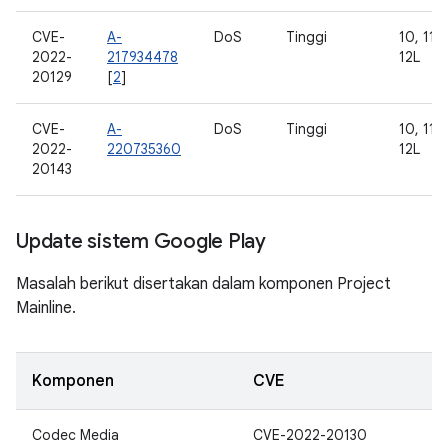
CVE-
A-
DoS
Tinggi
10, 11, 
2022-
217934478
12L
20129
[
2
]
CVE-
A-
DoS
Tinggi
10, 11, 
2022-
220735360
12L
20143
Update sistem Google Play
Masalah berikut disertakan dalam komponen Project
Mainline.
Komponen
CVE
Codec Media
CVE-2022-20130