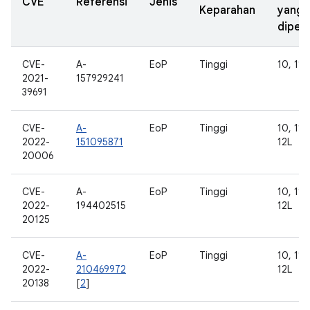
CVE
Referensi
Jenis
Keparahan
yang
diperb
CVE-
A-
EoP
Tinggi
10, 11, 
2021-
157929241
39691
CVE-
A-
EoP
Tinggi
10, 11, 
2022-
151095871
12L
20006
CVE-
A-
EoP
Tinggi
10, 11, 
2022-
194402515
12L
20125
CVE-
A-
EoP
Tinggi
10, 11, 
2022-
210469972
12L
20138
[
2
]