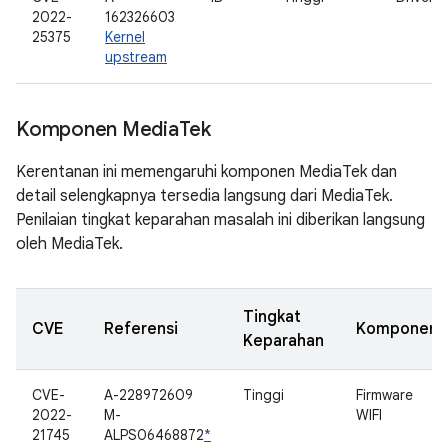
2022-
162326603
25375
Kernel
upstream
Komponen Media
Tek
Kerentanan ini memengaruhi komponen MediaTek dan
detail selengkapnya tersedia langsung dari MediaTek.
Penilaian tingkat keparahan masalah ini diberikan langsung
oleh MediaTek.
Tingkat
CVE
Referensi
Komponen
Keparahan
CVE-
A-228972609
Tinggi
Firmware
2022-
M-
WIFI
21745
ALPS06468872
*