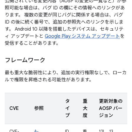
公開されている変更内容（AOSP の変更の一覧など）が参
照可能な場合は、バグ ID の欄にその情報へのリンクがあ
ります。 複数の変更が同じバグに関係する場合は、バグ
ID の後に続く番号で、追加の参照先へのリンクを示しま
す。 Android 10 以降を搭載したデバイスは、セキュリテ
ィ アップデートと
Google Play システム アップデート
を
受信することがあります。
フレームワーク
最も重大な脆弱性により、追加の実行権限なしで、ローカ
ルで権限を昇格される可能性があります。
タ
重
更新対象の
CVE
参照
イ
大
AOSP バー
プ
度
ジョン
CVE-
A-
ID
重
12L、13