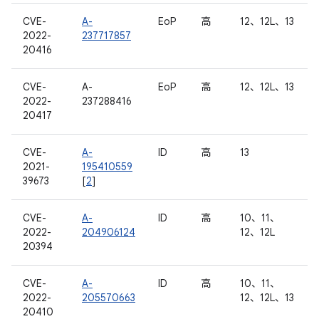
CVE-
A-
EoP
高
12、12L、13
2022-
237717857
20416
CVE-
A-
EoP
高
12、12L、13
2022-
237288416
20417
CVE-
A-
ID
高
13
2021-
195410559
39673
[
2
]
CVE-
A-
ID
高
10、11、
2022-
204906124
12、12L
20394
CVE-
A-
ID
高
10、11、
2022-
205570663
12、12L、13
20410