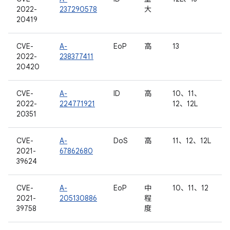
2022-
237290578
大
20419
CVE-
A-
EoP
高
13
2022-
238377411
20420
CVE-
A-
ID
高
10、11、
2022-
224771921
12、12L
20351
CVE-
A-
DoS
高
11、12、12L
2021-
67862680
39624
CVE-
A-
EoP
中
10、11、12
2021-
205130886
程
39758
度