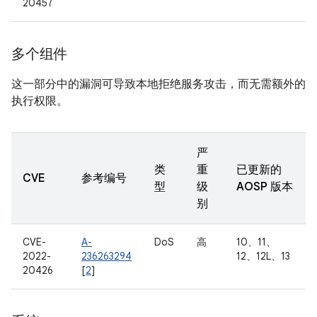
20457
多个组件
这一部分中的漏洞可导致本地拒绝服务攻击，而无需额外的
执行权限。
严
类
重
已更新的
CVE
参考编号
型
级
AOSP 版本
别
CVE-
A-
DoS
高
10、11、
2022-
236263294
12、12L、13
20426
[
2
]