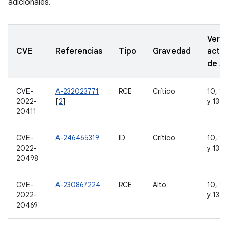
adicionales.
Vers
CVE
Referencias
Tipo
Gravedad
actua
de A
CVE-
A-232023771
RCE
Crítico
10, 11,
2022-
[
2
]
y 13
20411
CVE-
A-246465319
ID
Crítico
10, 11,
2022-
y 13
20498
CVE-
A-230867224
RCE
Alto
10, 11,
2022-
y 13
20469