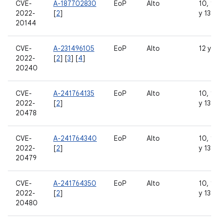
CVE-
A-187702830
EoP
Alto
10, 11,
2022-
[
2
]
y 13
20144
CVE-
A-231496105
EoP
Alto
12 y 1
2022-
[
2
] [
3
] [
4
]
20240
CVE-
A-241764135
EoP
Alto
10, 11,
2022-
[
2
]
y 13
20478
CVE-
A-241764340
EoP
Alto
10, 11,
2022-
[
2
]
y 13
20479
CVE-
A-241764350
EoP
Alto
10, 11,
2022-
[
2
]
y 13
20480