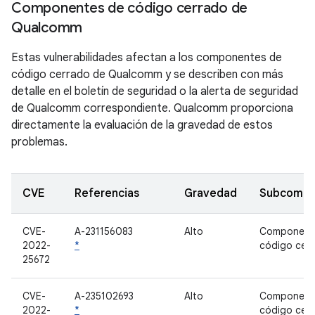
Componentes de código cerrado de
Qualcomm
Estas vulnerabilidades afectan a los componentes de
código cerrado de Qualcomm y se describen con más
detalle en el boletín de seguridad o la alerta de seguridad
de Qualcomm correspondiente. Qualcomm proporciona
directamente la evaluación de la gravedad de estos
problemas.
CVE
Referencias
Gravedad
Subcompo
CVE-
A-231156083
Alto
Component
2022-
*
código cer
25672
CVE-
A-235102693
Alto
Component
2022-
*
código cer