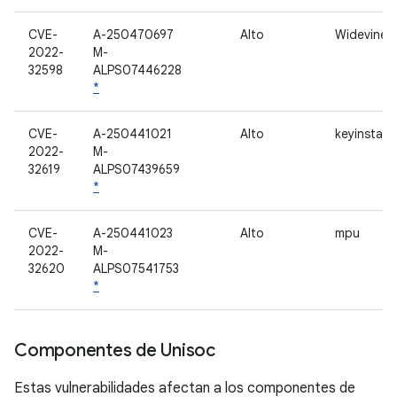
CVE-
A-250470697
Alto
Widevine
2022-
M-
32598
ALPS07446228
*
CVE-
A-250441021
Alto
keyinstall
2022-
M-
32619
ALPS07439659
*
CVE-
A-250441023
Alto
mpu
2022-
M-
32620
ALPS07541753
*
Componentes de Unisoc
Estas vulnerabilidades afectan a los componentes de