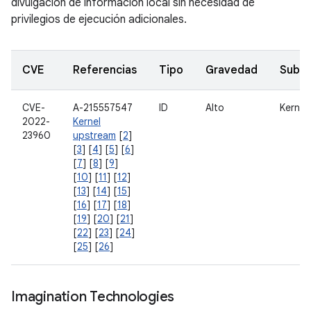
divulgación de información local sin necesidad de
privilegios de ejecución adicionales.
CVE
Referencias
Tipo
Gravedad
Subc
CVE-
A-215557547
ID
Alto
Kernel
2022-
Kernel
23960
upstream
[
2
]
[
3
] [
4
] [
5
] [
6
]
[
7
] [
8
] [
9
]
[
10
] [
11
] [
12
]
[
13
] [
14
] [
15
]
[
16
] [
17
] [
18
]
[
19
] [
20
] [
21
]
[
22
] [
23
] [
24
]
[
25
] [
26
]
Imagination Technologies