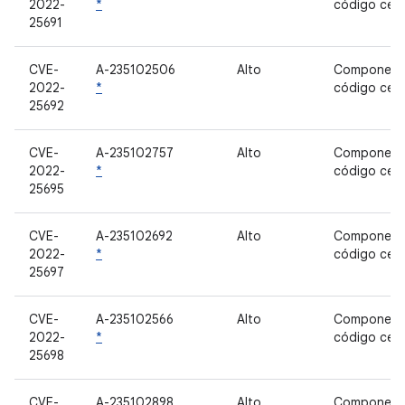
2022-
*
código cer
25691
CVE-
A-235102506
Alto
Component
2022-
*
código cer
25692
CVE-
A-235102757
Alto
Component
2022-
*
código cer
25695
CVE-
A-235102692
Alto
Component
2022-
*
código cer
25697
CVE-
A-235102566
Alto
Component
2022-
*
código cer
25698
CVE-
A-235102898
Alto
Component