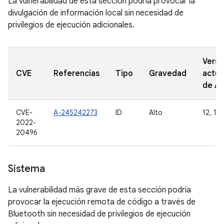
La vulnerabilidad de esta sección podría provocar la
divulgación de información local sin necesidad de
privilegios de ejecución adicionales.
Versi
CVE
Referencias
Tipo
Gravedad
actua
de A
CVE-
A-245242273
ID
Alto
12, 12L
2022-
20496
Sistema
La vulnerabilidad más grave de esta sección podría
provocar la ejecución remota de código a través de
Bluetooth sin necesidad de privilegios de ejecución