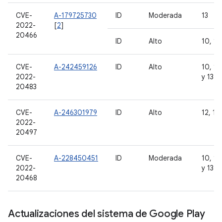
CVE-
A-179725730
ID
Moderada
13
2022-
[
2
]
20466
ID
Alto
10, 11
CVE-
A-242459126
ID
Alto
10, 11,
2022-
y 13
20483
CVE-
A-246301979
ID
Alto
12, 12
2022-
20497
CVE-
A-228450451
ID
Moderada
10, 11,
2022-
y 13
20468
Actualizaciones del sistema de Google Play