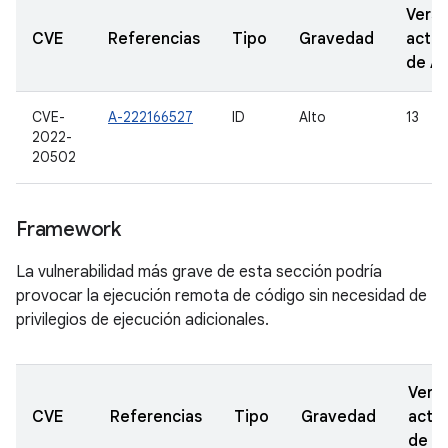
Versi
CVE
Referencias
Tipo
Gravedad
actua
de A
CVE-
A-222166527
ID
Alto
13
2022-
20502
Framework
La vulnerabilidad más grave de esta sección podría
provocar la ejecución remota de código sin necesidad de
privilegios de ejecución adicionales.
Vers
CVE
Referencias
Tipo
Gravedad
actua
de A