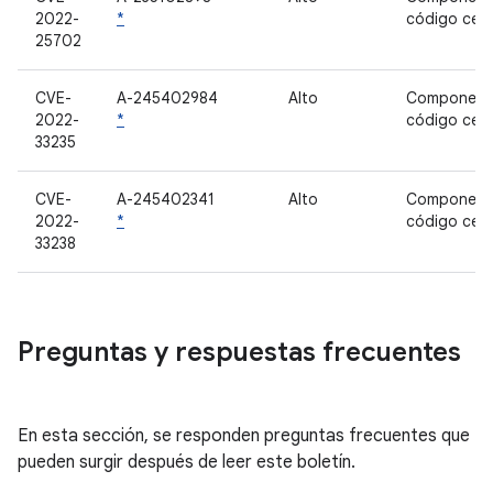
2022-
*
código cer
25702
CVE-
A-245402984
Alto
Component
2022-
*
código cer
33235
CVE-
A-245402341
Alto
Component
2022-
*
código cer
33238
Preguntas y respuestas frecuentes
En esta sección, se responden preguntas frecuentes que
pueden surgir después de leer este boletín.