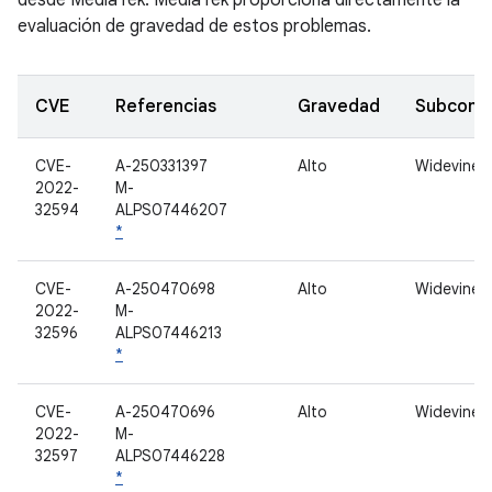
desde MediaTek. MediaTek proporciona directamente la
evaluación de gravedad de estos problemas.
CVE
Referencias
Gravedad
Subcomp
CVE-
A-250331397
Alto
Widevine
2022-
M-
32594
ALPS07446207
*
CVE-
A-250470698
Alto
Widevine
2022-
M-
32596
ALPS07446213
*
CVE-
A-250470696
Alto
Widevine
2022-
M-
32597
ALPS07446228
*