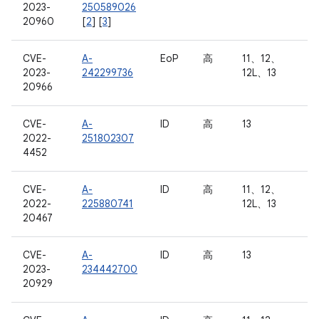
2023-
250589026
20960
[
2
] [
3
]
CVE-
A-
EoP
高
11、12、
2023-
242299736
12L、13
20966
CVE-
A-
ID
高
13
2022-
251802307
4452
CVE-
A-
ID
高
11、12、
2022-
225880741
12L、13
20467
CVE-
A-
ID
高
13
2023-
234442700
20929