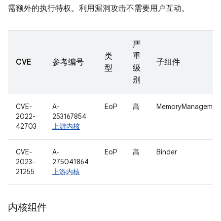
需额外的执行特权。利用漏洞攻击不需要用户互动。
严
类
重
CVE
参考编号
子组件
型
级
别
CVE-
A-
EoP
高
MemoryManagemen
2022-
253167854
42703
上游内核
CVE-
A-
EoP
高
Binder
2023-
275041864
21255
上游内核
内核组件