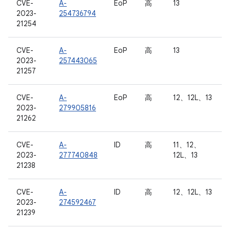
CVE-
A-
EoP
高
13
2023-
254736794
21254
CVE-
A-
EoP
高
13
2023-
257443065
21257
CVE-
A-
EoP
高
12、12L、13
2023-
279905816
21262
CVE-
A-
ID
高
11、12、
2023-
277740848
12L、13
21238
CVE-
A-
ID
高
12、12L、13
2023-
274592467
21239