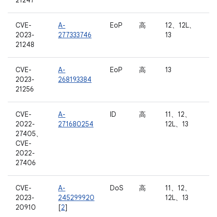
21247
CVE-
A-
EoP
高
12、12L、
2023-
277333746
13
21248
CVE-
A-
EoP
高
13
2023-
268193384
21256
CVE-
A-
ID
高
11、12、
2022-
271680254
12L、13
27405、
CVE-
2022-
27406
CVE-
A-
DoS
高
11、12、
2023-
245299920
12L、13
20910
[
2
]