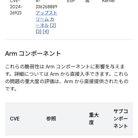
CVE-
A-
EoP
高
Kernel
2024-
336268889
26923
アップスト
リーム カ
ーネル
[
2
]
[
3
] [
4
]
Arm コンポーネント
これらの脆弱性は Arm コンポーネントに影響を与えま
す。詳細については Arm から直接入手できます。これら
の問題の重大度の評価は、Arm から直接提供されたもの
です。
サブコ
重大
CVE
参照
ンポー
度
ネント