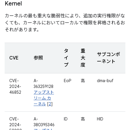
Kernel
カーネルの最も重大な脆弱性により、追加の実行権限がな
くても、カーネルにおいてローカルで権限を昇格されるお
それがあります。
タ
重
サブコンポ
CVE
参照
イ
大
ーネント
プ
度
CVE-
A-
EoP
高
dma-buf
2024-
363259128
46852
アップスト
リーム カ
ーネル
[
2
]
CVE-
A-
ID
高
HID
2024-
380395346