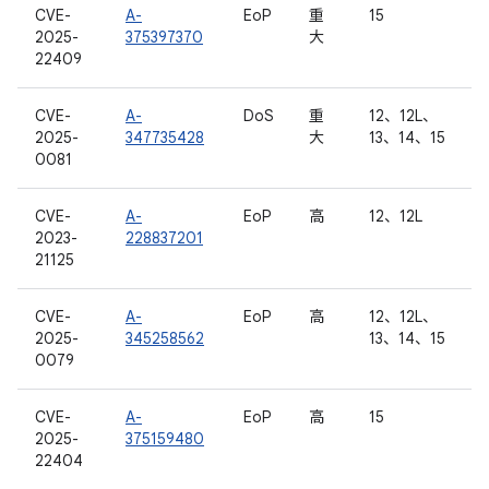
CVE-
A-
EoP
重
15
2025-
375397370
大
22409
CVE-
A-
DoS
重
12、12L、
2025-
347735428
大
13、14、15
0081
CVE-
A-
EoP
高
12、12L
2023-
228837201
21125
CVE-
A-
EoP
高
12、12L、
2025-
345258562
13、14、15
0079
CVE-
A-
EoP
高
15
2025-
375159480
22404