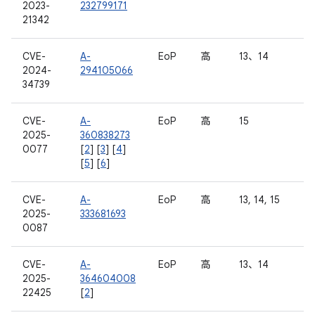
2023-
232799171
21342
CVE-
A-
EoP
高
13、14
2024-
294105066
34739
CVE-
A-
EoP
高
15
2025-
360838273
0077
[
2
] [
3
] [
4
]
[
5
] [
6
]
CVE-
A-
EoP
高
13, 14, 15
2025-
333681693
0087
CVE-
A-
EoP
高
13、14
2025-
364604008
22425
[
2
]