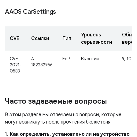
AAOS Car
Settings
Уровень
Обно
CVE
Ссылки
Тип
серьезности
верси
CVE-
A-
EoP
Высокий
9, 10
2021-
182282956
0583
Часто задаваемые вопросы
В этом разделе мы отвечаем на вопросы, которые
могут возникнуть после прочтения бюллетеня.
1. Как определить, установлено ли на устройство