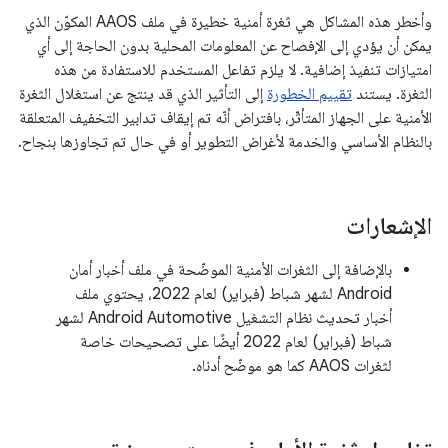
وأخطر هذه المشاكل هي ثغرة أمنية خطيرة في ملف AAOS المكوّن الذي
يمكن أن يؤدي إلى الإفصاح عن المعلومات المحلية بدون الحاجة إلى أي
امتيازات تنفيذ إضافية. لا يلزم تفاعل المستخدم للاستفادة من هذه
الثغرة. يستند
تقييم الخطورة
إلى التأثير الذي قد ينتج عن استغلال الثغرة
الأمنية على الجهاز المتأثّر، بافتراض أنّه تم إيقاف تدابير التخفيف المتعلقة
بالنظام الأساسي والخدمة لأغراض التطوير أو في حال تم تجاوزها بنجاح.
الإشعارات
بالإضافة إلى الثغرات الأمنية الموضّحة في ملف أخبار أمان
Android لشهر شباط (فبراير) لعام 2022، يحتوي ملف
أخبار تحديث نظام التشغيل Android Automotive لشهر
شباط (فبراير) لعام 2022 أيضًا على تصحيحات خاصة
لثغرات AAOS كما هو موضّح أدناه.