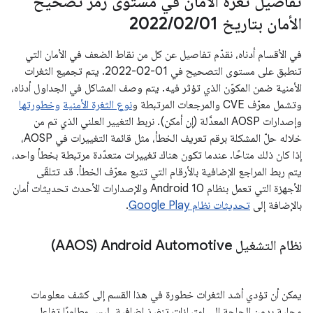
تفاصيل ثغرة الأمان في مستوى رمز تصحيح
الأمان بتاريخ 01‏
/
02‏
/
2022
في الأقسام أدناه، نقدّم تفاصيل عن كل من نقاط الضعف في الأمان التي
تنطبق على مستوى التصحيح في 01‏-02‏-2022. يتم تجميع الثغرات
الأمنية ضمن المكوّن الذي تؤثر فيه. يتم وصف المشاكل في الجداول أدناه،
وتشمل معرّف CVE والمرجعات المرتبطة و
نوع الثغرة الأمنية
وخطورتها
وإصدارات AOSP المعدَّلة (إن أمكن). نربط التغيير العلني الذي تم من
خلاله حلّ المشكلة برقم تعريف الخطأ، مثل قائمة التغييرات في AOSP،
إذا كان ذلك متاحًا. عندما تكون هناك تغييرات متعدّدة مرتبطة بخطأ واحد،
يتم ربط المراجع الإضافية بالأرقام التي تتبع معرّف الخطأ. قد تتلقّى
الأجهزة التي تعمل بنظام Android 10 والإصدارات الأحدث تحديثات أمان
بالإضافة إلى
تحديثات نظام Google Play
.
نظام التشغيل Android Automotive ‏(AAOS)
يمكن أن تؤدي أشد الثغرات خطورة في هذا القسم إلى كشف معلومات
محلية بدون الحاجة إلى امتيازات تنفيذ إضافية. ليس مطلوبًا تفاعل