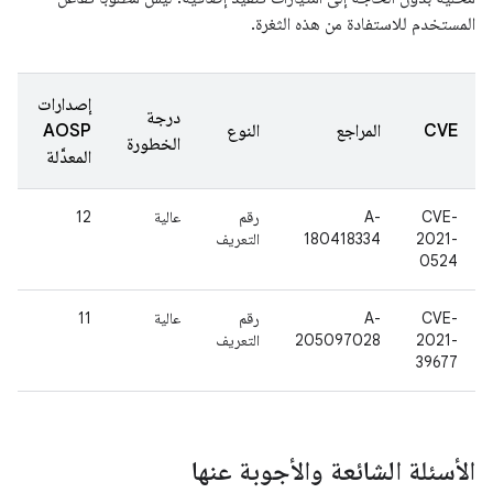
المستخدم للاستفادة من هذه الثغرة.
إصدارات
درجة
CVE
المراجع
النوع
AOSP
الخطورة
المعدَّلة
CVE-
A-
رقم
عالية
12
2021-
180418334
التعريف
0524
CVE-
A-
رقم
عالية
11
2021-
205097028
التعريف
39677
الأسئلة الشائعة والأجوبة عنها