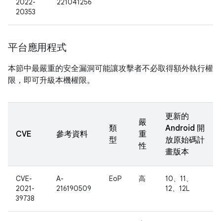
2022-
221041256
20353
平台應用程式
本節中最嚴重的安全漏洞可能讓攻擊者不必取得額外執行權
限，即可升級本機權限。
更新的
嚴
類
Android 開
CVE
參考資料
重
型
放原始碼計
性
畫版本
CVE-
A-
EoP
高
10、11、
2021-
216190509
12、12L
39738