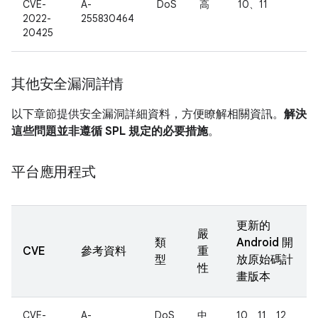
CVE-
A-
DoS
高
10、11
2022-
255830464
20425
其他安全漏洞詳情
以下章節提供安全漏洞詳細資料，方便瞭解相關資訊。
解決
這些問題並非遵循 SPL 規定的必要措施
。
平台應用程式
更新的
嚴
類
Android 開
CVE
參考資料
重
型
放原始碼計
性
畫版本
CVE-
A-
DoS
中
10、11、12