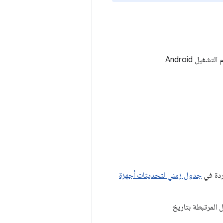
لا تتوفّر أيّ تصحيحات أمان لنظام التشغيل Android Automotive في نشرة تحديثات نظام التشغيل Android
اردة في
جدول زمني لتحديثات أجهزة
حدث جميع المشاكل المرتبطة بتاريخ