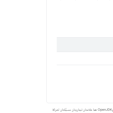
. إنّ Java وOpenJDK هما علامتان تجاريتان مسجَّلتان لشركة