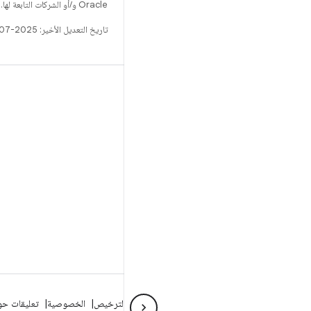
Oracle و/أو الشركات التابعة لها.
تاريخ التعديل الأخير: 2025-07-27 (حسب التوقيت العالمي المتفَّق عليه)
الإصدار
مستودع Android
المتطلّبات
التنزيل
معاينة البرامج الثنائية
نسخة برامج الجهة المصنِّعة
البرامج الثنائية لبرنامج التشغيل
لمحة عن Android
المنتدى
شؤون قانونية
الترخيص
الخصوصية
تعليقات حول