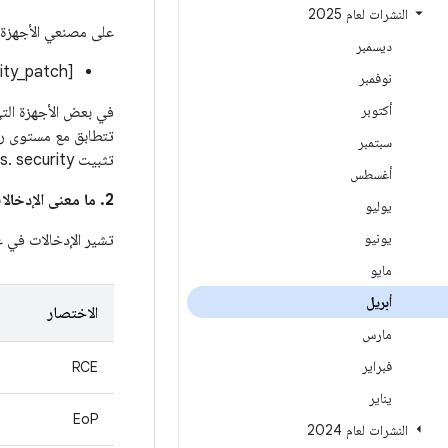
النشرات لعام 2025
على مصنعي الأجهزة
ديسمبر
[ro.build.version.security_patch]:[2025-04-01]
نوفمبر
أكتوبر
تتطابق مع مستوى رمز تصحيح الأمان 5
سبتمبر
تثبيت updates. security.
أغسطس
2. ما معنى الإدخالات في عمود
يوليو
يونيو
تشير الإدخالات في 
مايو
أبريل
الاختصار
مارس
فبراير
RCE
يناير
EoP
النشرات لعام 2024