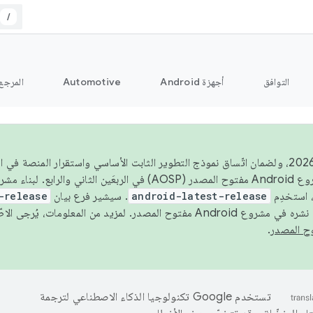
/
التوافق
أجهزة Android
Automotive
المرجع
اعتبارًا من عام 2026، ولضمان اتّساق نموذج التطوير الثابت الأساسي واستقرار المنصة
 استخدِم
android-latest-release
. سيشير فرع بيان
-release
ح المصدر. لمزيد من المعلومات، يُرجى الاطّلاع على
.
تستخدم Google تكنولوجيا الذكاء الاصطناعي لترجمة