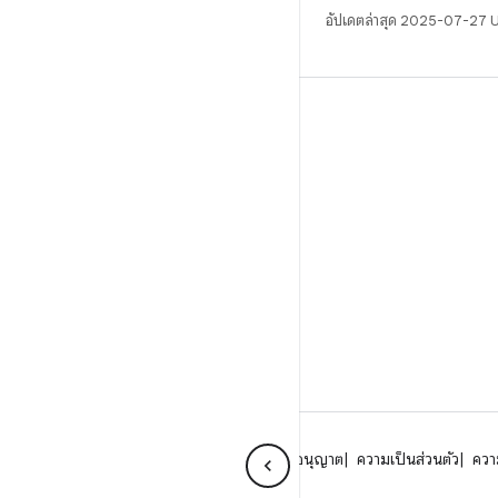
อัปเดตล่าสุด 2025-07-27 
บิวด์
ที่เก็บสำหรับ Android
ข้อกำหนด
ดาวน์โหลด
แสดงพรีวิวไบนารี
อิมเมจเวอร์ชันโรงงาน
ไบนารีไดรเวอร์
เกี่ยวกับ Android
ชุมชน
กฎหมาย
ใบอนุญาต
ความเป็นส่วนตัว
ความ