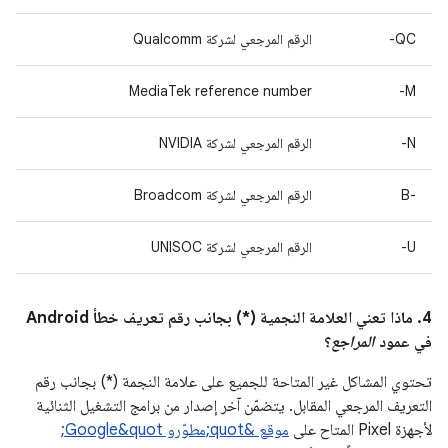
QC-
الرقم المرجعي لشركة Qualcomm
MediaTek reference number
M-
N-
الرقم المرجعي لشركة NVIDIA
B-‎
الرقم المرجعي لشركة Broadcom
U-
الرقم المرجعي لشركة UNISOC
4. ماذا تعني العلامة النجمية (*) بجانب رقم تعريف خطأ Android
في عمود
المراجع
؟
تحتوي المشاكل غير المتاحة للجميع على علامة النجمة (*) بجانب رقم
التعريف المرجعي المقابل. يتضمّن آخر إصدار من برامج التشغيل الثنائية
لأجهزة Pixel المتاح على
موقع &quot;مطوّرو Google&quot;