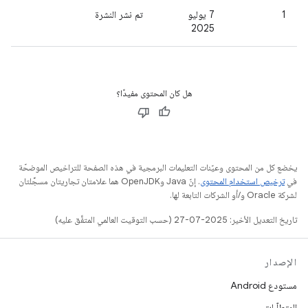
1
‫7 يوليو
تم نشر النشرة
2025
هل كان المحتوى مفيدًا؟
يخضع كل من المحتوى وعيّنات التعليمات البرمجية في هذه الصفحة للتراخيص الموضحّة
في
ترخيص استخدام المحتوى
. إنّ Java وOpenJDK هما علامتان تجاريتان مسجَّلتان
لشركة Oracle و/أو الشركات التابعة لها.
تاريخ التعديل الأخير: 2025-07-27 (حسب التوقيت العالمي المتفَّق عليه)
الإصدار
مستودع Android
المتطلّبات