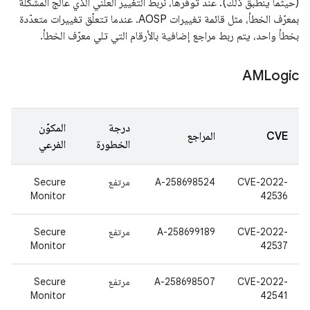
(حيثما ينطبق ذلك). عند توفّرها، نربط التغيير العلني الذي عالج المشكلة
بمعرّف الخطأ، مثل قائمة تغييرات AOSP. عندما تتعلّق تغييرات متعدّدة
بخطأ واحد، يتم ربط مراجع إضافية بالأرقام التي تلي معرّف الخطأ.
AMLogic
درجة
المكوّن
CVE
المراجع
الخطورة
الفرعي
CVE-2022-
A-258698524
مرتفع
Secure
Monitor
42536
CVE-2022-
A-258699189
مرتفع
Secure
Monitor
42537
CVE-2022-
A-258698507
مرتفع
Secure
Monitor
42541