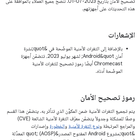
تصحيح الأمان بتاريخ 2023-07-01. ننصح جميع العملاء بالموافقة على
هذه التحديثات على أجهزتهم.
الإشعارات
بالإضافة إلى الثغرات الأمنية الموضّحة في &quot;نشرة
أمان Android&quot; لشهر يوليو 2023، تتضمّن أجهزة
Chromecast أيضًا رموز تصحيح للثغرات الأمنية
الموضّحة أدناه.
رموز تصحيح الأمان
يتم تجميع الثغرات الأمنية ضمن المكوِّن الذي تتأثر به. يتضمّن هذا القسم
وصفًا للمشكلة وجدولاً يتضمّن معرّف الثغرة الأمنية الشائعة (CVE)
والمراجع المرتبطة و
نوع الثغرة الأمنية
و
الخطورة
وإصدارات
&quot;مشروع Android المفتوح المصدر&quot; (AOSP) المعدَّلة