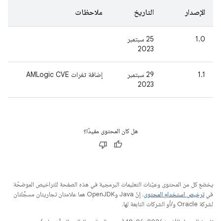
الإصدار
التاريخ
ملاحظات
1.0
‫25 سبتمبر
2023
1.1
‫29 سبتمبر
إضافة ثغرات AMLogic CVE
2023
هل كان المحتوى مفيدًا؟
يخضع كل من المحتوى وعيّنات التعليمات البرمجية في هذه الصفحة للتراخيص الموضحّة
في
ترخيص استخدام المحتوى
. إنّ Java وOpenJDK هما علامتان تجاريتان مسجَّلتان
لشركة Oracle و/أو الشركات التابعة لها.