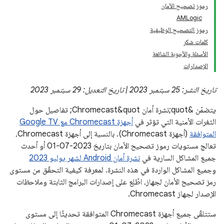
رموز تصحيح الأمان
AMLogic
رموز التصحيح الوظيفية
كلمات شكر
الأسئلة والأجوبة الشائعة
الإصدارات
تاريخ النشر: 25 سبتمبر 2023 | تاريخ التعديل: 29 سبتمبر 2023
يتضمّن &quot;نشرة أمان Chromecast&quot; تفاصيل حول
الثغرات الأمنية التي تؤثر في
أجهزة Chromecast مع Google TV
المتوافقة
(أجهزة Chromecast). بالنسبة إلى أجهزة Chromecast،
تعالج مستويات رموز تصحيح الأمان بتاريخ 2023-07-01 أو أحدث
جميع المشاكل السارية في
نشرة أمان Android لشهر يوليو 2023
وجميع المشاكل الواردة في هذه النشرة. لمعرفة كيفية التحقّق من مستوى
رمز تصحيح الأمان لجهاز، اطّلِع على إصدارات البرامج الثابتة وملاحظات
الإصدار لجهاز Chromecast.
ستتلقّى جميع أجهزة Chromecast المتوافقة تحديثًا إلى مستوى