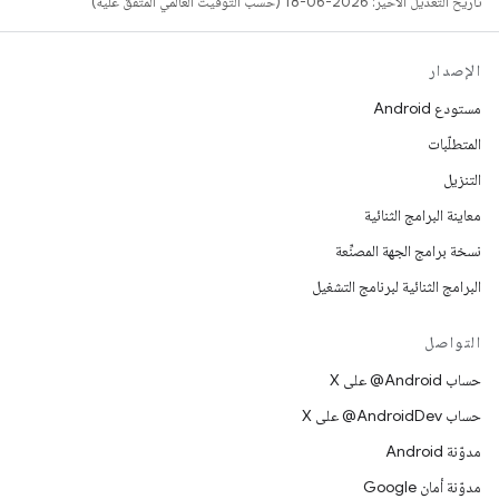
تاريخ التعديل الأخير: 2026-06-18 (حسب التوقيت العالمي المتفَّق عليه)
الإصدار
مستودع Android
المتطلّبات
التنزيل
معاينة البرامج الثنائية
نسخة برامج الجهة المصنِّعة
البرامج الثنائية لبرنامج التشغيل
التواصل
حساب ‎@Android على X
حساب ‎@AndroidDev على X
مدوّنة Android
مدوّنة أمان Google