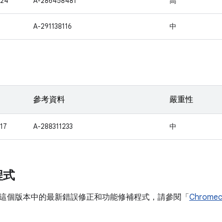
424
A-286458481
高
1
A-291138116
中
參考資料
嚴重性
17
A-288311233
中
程式
這個版本中的最新錯誤修正和功能修補程式，請參閱「
Chrom