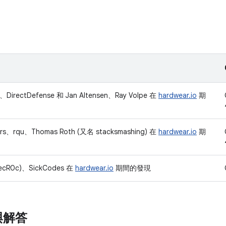
n、DirectDefense 和 Jan Altensen、Ray Volpe 在
hardwear.io
期
ers、rqu、Thomas Roth (又名 stacksmashing) 在
hardwear.io
期
(TecR0c)、SickCodes 在
hardwear.io
期間的發現
與解答