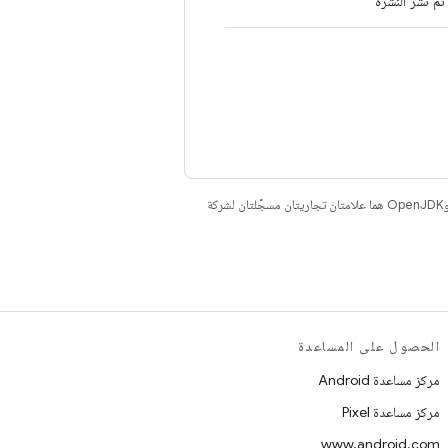
تم نشر النشرة
. إنّ Java وOpenJDK هما علامتان تجاريتان مسجَّلتان لشركة
الحصول على المساعدة
مركز مساعدة Android
مركز مساعدة Pixel
www.android.com