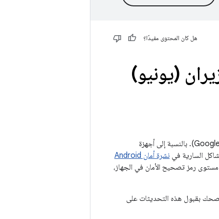
هل كان المحتوى مفيدًا؟
Pixel W، شهر حزيران (يونيو)
(أجهزة Google). بالنسبة إلى أجهزة
نشرة أمان Android
لتحقّق من مستوى رمز تصحيح الأمان في الجهاز،
هزة Google المتوافقة تحديثًا إلى مستوى التصحيح بتاريخ 05‏-06‏-2023. وننصحك بقبول هذه التحديثات على