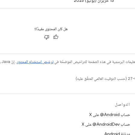
13 حزيران (يونيو) 2023
هل كان المحتوى مفيدًا؟
عليمات البرمجية في هذه الصفحة للتراخيص الموضحّة في
ترخيص استخدام المحتوى
التواصل
حساب ‎@Android على X
حساب ‎@AndroidDev على X
مدوّنة Android