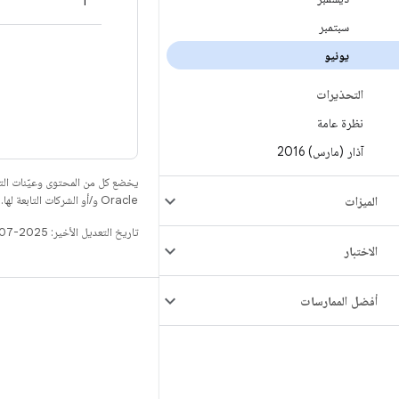
1
سبتمبر
يونيو
التحذيرات
نظرة عامة
آذار (مارس) 2016
يخضع كل من المحتوى وعيّنات الت
Oracle و/أو الشركات التابعة لها.
الميزات
تاريخ التعديل الأخير: 2025-07-27 (حسب التوقيت العالمي المتفَّق عليه)
الاختبار
أفضل الممارسات
الإصدار
مستودع Android
المتطلّبات
التنزيل