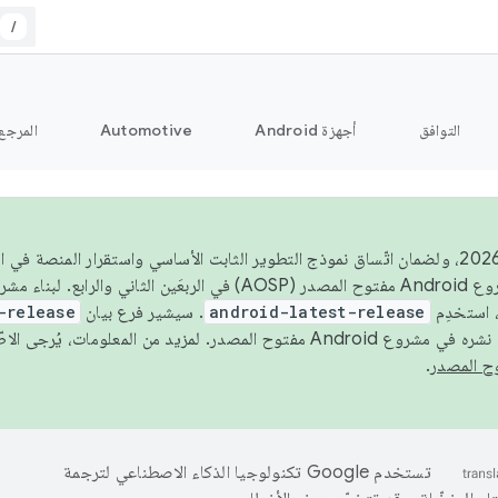
/
التوافق
أجهزة Android
Automotive
المرجع
اعتبارًا من عام 2026، ولضمان اتّساق نموذج التطوير الثابت الأساسي واستقرار المنصة
 استخدِم
android-latest-release
. سيشير فرع بيان
-release
ح المصدر. لمزيد من المعلومات، يُرجى الاطّلاع على
.
تستخدم Google تكنولوجيا الذكاء الاصطناعي لترجمة