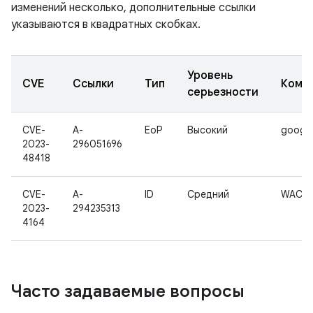
изменений несколько, дополнительные ссылки
указываются в квадратных скобках.
Уровень
CVE
Ссылки
Тип
Комп
серьезности
CVE-
A-
EoP
Высокий
google
2023-
296051696
48418
CVE-
A-
ID
Средний
WAC
2023-
294235313
4164
Часто задаваемые вопросы