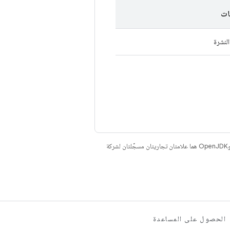
ات
لنشرة
. إنّ Java وOpenJDK هما علامتان تجاريتان مسجَّلتان لشركة
الحصول على المساعدة