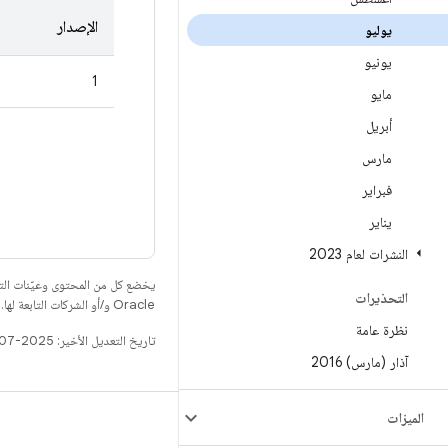
الإصدار
يوليو
يونيو
1
مايو
أبريل
مارس
فبراير
يناير
النشرات لعام 2023
يخضع كل من المحتوى وعيّنات الت
التحذيرات
Oracle و/أو الشركات التابعة لها.
نظرة عامة
تاريخ التعديل الأخير: 2025-07-27 (حسب التوقيت العالمي المتفَّق عليه)
آذار (مارس) 2016
الميزات
الإصدار