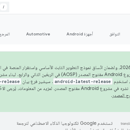
/
التوافق
أجهزة Android
Automotive
المرجع
اعتبارًا من عام 2026، ولضمان اتّساق نموذج التطوير الثابت الأساسي واستقرار المنصة
 استخدِم
android-latest-release
. سيشير فرع بيان
-release
ح المصدر. لمزيد من المعلومات، يُرجى الاطّلاع على
.
تستخدم Google تكنولوجيا الذكاء الاصطناعي لترجمة