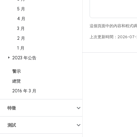
5 月
4 月
這個頁面中的內容和程式
3 月
上次更新時間：2026-07-
2 月
1 月
2023 年公告
版本
警示
Android 程式庫
總覽
相關規定
2016 年 3 月
下載程式碼
預覽二進位檔
特徵
原廠映像檔
驅動程式二進位檔
測試