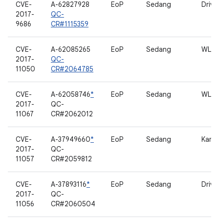
CVE-
A-62827928
EoP
Sedang
Drive
2017-
QC-
9686
CR#1115359
CVE-
A-62085265
EoP
Sedang
WLA
2017-
QC-
11050
CR#2064785
CVE-
A-62058746
*
EoP
Sedang
WLA
2017-
QC-
11067
CR#2062012
CVE-
A-37949660
*
EoP
Sedang
Kame
2017-
QC-
11057
CR#2059812
CVE-
A-37893116
*
EoP
Sedang
Drive
2017-
QC-
11056
CR#2060504