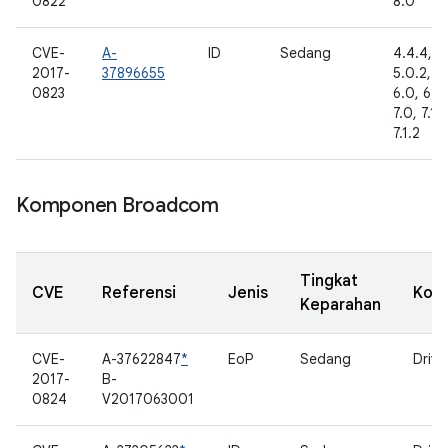
0822
8.0
CVE-
A-
ID
Sedang
4.4.4,
2017-
37896655
5.0.2, 5.
0823
6.0, 6.0.
7.0, 7.1.1
7.1.2
Komponen Broadcom
Tingkat
CVE
Referensi
Jenis
Kom
Keparahan
CVE-
A-37622847
*
EoP
Sedang
Drive
2017-
B-
0824
V2017063001