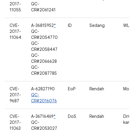
2017-
QC-
11055
CR#2061241
CVE-
A-36815952
*
ID
Sedang
WLA
2017-
QC-
11064
CR#2054770
QC-
CR#2058447
QC-
CR#2066628
QC-
CR#2087785
CVE-
A-62827190
EoP
Rendah
Mod
2017-
QC-
9687
CR#2016076
CVE-
A-36716469
*
DoS
Rendah
Drive
2017-
QC-
kame
11063
CR#2053027