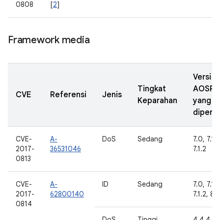
0808
[
2
]
Framework media
Versi
Tingkat
AOSP
CVE
Referensi
Jenis
Keparahan
yang
diperba
CVE-
A-
DoS
Sedang
7.0, 7.1.1
2017-
36531046
7.1.2
0813
CVE-
A-
ID
Sedang
7.0, 7.1.1
2017-
62800140
7.1.2, 8.
0814
DoS
Tinggi
4.4.4,