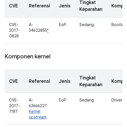
Tingkat
CVE
Referensi
Jenis
Kompo
Keparahan
CVE-
A-
EoP
Sedang
Bootloa
2017-
34622855
*
0828
Komponen kernel
Tingkat
CVE
Referensi
Jenis
Kompo
Keparahan
CVE-
A-
EoP
Sedang
Driver S
2017-
63666227
7187
Kernel
upstream