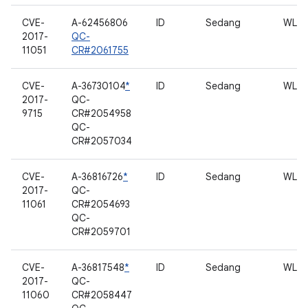
CVE-
A-62456806
ID
Sedang
WLA
2017-
QC-
11051
CR#2061755
CVE-
A-36730104
*
ID
Sedang
WLA
2017-
QC-
9715
CR#2054958
QC-
CR#2057034
CVE-
A-36816726
*
ID
Sedang
WLA
2017-
QC-
11061
CR#2054693
QC-
CR#2059701
CVE-
A-36817548
*
ID
Sedang
WLA
2017-
QC-
11060
CR#2058447