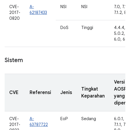
CVE-
A-
NSI
NSI
7.0, 7.1.1
2017-
62187433
7.1.2, 8.
0820
DoS
Tinggi
4.4.4,
5.0.2, 5.
6.0, 6.0.
Sistem
Versi
Tingkat
AOSP
CVE
Referensi
Jenis
Keparahan
yang
diperba
CVE-
A-
EoP
Sedang
6.0.1, 7.
2017-
63787722
7.1.1, 7.1.