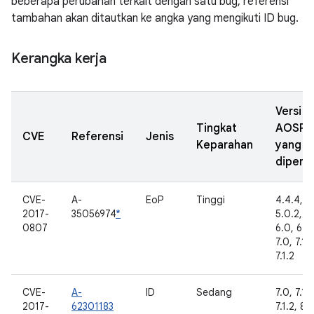
beberapa perubahan terkait dengan satu bug, referensi
tambahan akan ditautkan ke angka yang mengikuti ID bug.
Kerangka kerja
Versi
Tingkat
AOSP
CVE
Referensi
Jenis
Keparahan
yang
diperba
CVE-
A-
EoP
Tinggi
4.4.4,
2017-
35056974
*
5.0.2, 5.
0807
6.0, 6.0.
7.0, 7.1.1
7.1.2
CVE-
A-
ID
Sedang
7.0, 7.1.1
2017-
62301183
7.1.2, 8.