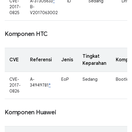
CVE-
A-37305633
*
ID
Sedang
Drive
2017-
B-
0825
V2017063002
Komponen HTC
Tingkat
CVE
Referensi
Jenis
Kompo
Keparahan
CVE-
A-
EoP
Sedang
Bootloa
2017-
34949781
*
0826
Komponen Huawei