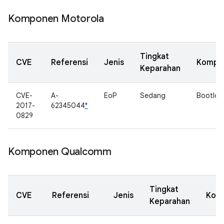
Komponen Motorola
Tingkat
CVE
Referensi
Jenis
Kompo
Keparahan
CVE-
A-
EoP
Sedang
Bootloa
2017-
62345044
*
0829
Komponen Qualcomm
Tingkat
CVE
Referensi
Jenis
Kom
Keparahan