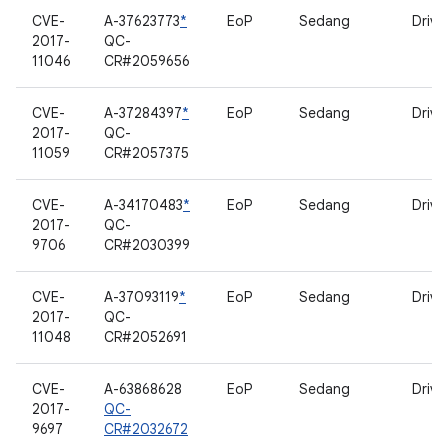
CVE-
A-37623773
*
EoP
Sedang
Drive
2017-
QC-
11046
CR#2059656
CVE-
A-37284397
*
EoP
Sedang
Drive
2017-
QC-
11059
CR#2057375
CVE-
A-34170483
*
EoP
Sedang
Drive
2017-
QC-
9706
CR#2030399
CVE-
A-37093119
*
EoP
Sedang
Drive
2017-
QC-
11048
CR#2052691
CVE-
A-63868628
EoP
Sedang
Drive
2017-
QC-
9697
CR#2032672