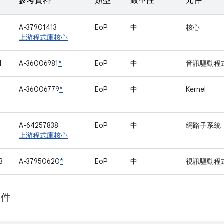
參考資料
類型
嚴重性
元件
A-37901413
EoP
中
核心
上游程式庫核心
1
A-36006981
*
EoP
中
音訊驅動程
A-36006779
*
EoP
中
Kernel
A-64257838
EoP
中
網路子系統
上游程式庫核心
3
A-37950620
*
EoP
中
視訊驅動程
元件