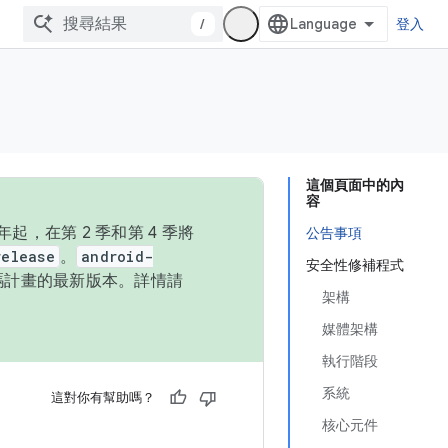
/
登入
這個頁面中的內
容
，在第 2 季和第 4 季將
公告事項
release
。
android-
安全性修補程式
始碼計畫的最新版本。詳情請
架構
媒體架構
執行階段
系統
這對你有幫助嗎？
核心元件