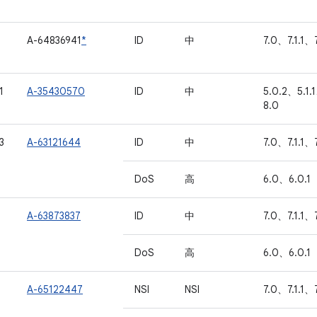
A-64836941
*
ID
中
7.0、7.1.1、7
1
A-35430570
ID
中
5.0.2、5.1.
8.0
3
A-63121644
ID
中
7.0、7.1.1、
DoS
高
6.0、6.0.1
A-63873837
ID
中
7.0、7.1.1、
DoS
高
6.0、6.0.1
A-65122447
NSI
NSI
7.0、7.1.1、