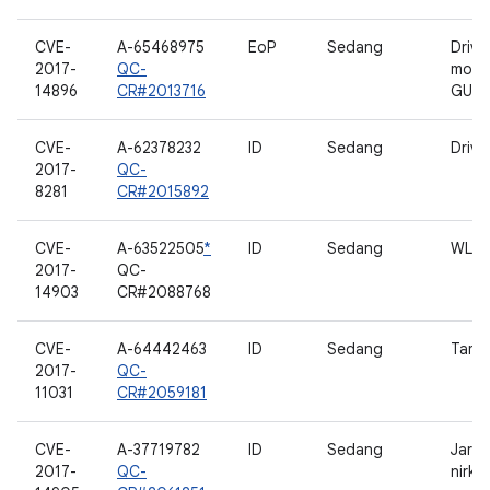
CVE-
A-65468975
EoP
Sedang
Drive
2017-
QC-
mobi
14896
CR#2013716
GUD
CVE-
A-62378232
ID
Sedang
Drive
2017-
QC-
8281
CR#2015892
CVE-
A-63522505
*
ID
Sedang
WLA
2017-
QC-
14903
CR#2088768
CVE-
A-64442463
ID
Sedang
Tamp
2017-
QC-
11031
CR#2059181
CVE-
A-37719782
ID
Sedang
Jarin
2017-
QC-
nirka