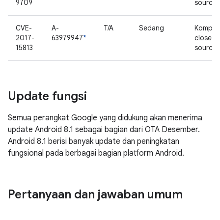
9709
source
CVE-
A-
T/A
Sedang
Kompo
2017-
63979947
*
closed
15813
source
Update fungsi
Semua perangkat Google yang didukung akan menerima
update Android 8.1 sebagai bagian dari OTA Desember.
Android 8.1 berisi banyak update dan peningkatan
fungsional pada berbagai bagian platform Android.
Pertanyaan dan jawaban umum