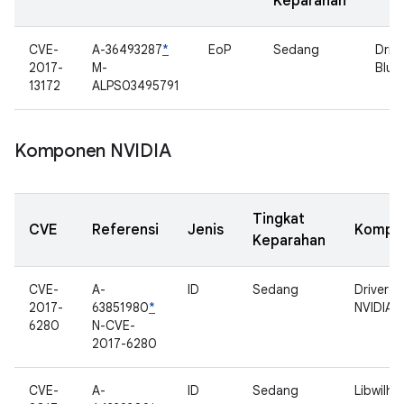
Keparahan
CVE-
A-36493287
*
EoP
Sedang
Drive
2017-
M-
Blue
13172
ALPS03495791
Komponen NVIDIA
Tingkat
CVE
Referensi
Jenis
Kompo
Keparahan
CVE-
A-
ID
Sedang
Driver
2017-
63851980
*
NVIDIA
6280
N-CVE-
2017-6280
CVE-
A-
ID
Sedang
Libwilhe