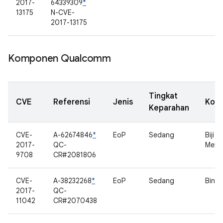
2017-
64339309
*
13175
N-CVE-
2017-13175
Komponen Qualcomm
Tingkat
CVE
Referensi
Jenis
Kom
Keparahan
CVE-
A-62674846
*
EoP
Sedang
Biji 
2017-
QC-
Mele
9708
CR#2081806
CVE-
A-38232268
*
EoP
Sedang
Binde
2017-
QC-
11042
CR#2070438