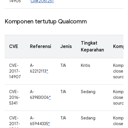
14905
CR#2061251
Komponen tertutup Qualcomm
Tingkat
CVE
Referensi
Jenis
Kompo
Keparahan
CVE-
A-
T/A
Kritis
Kompo
2017-
62212113
*
closed
14907
source
CVE-
A-
T/A
Sedang
Kompo
2016-
63983006
*
closed
5341
source
CVE-
A-
T/A
Sedang
Kompo
2017-
65944335
*
closed