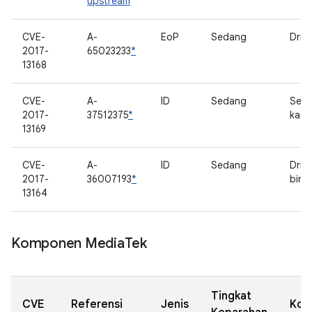
upstream
CVE-
A-
EoP
Sedang
Driv
2017-
65023233
*
13168
CVE-
A-
ID
Sedang
Serv
2017-
37512375
*
kame
13169
CVE-
A-
ID
Sedang
Drive
2017-
36007193
*
bind
13164
Komponen Media
Tek
Tingkat
CVE
Referensi
Jenis
Kom