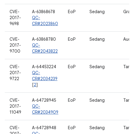
CVE-
A-63868678
EoP
Sedang
Grafi
2017-
QC-
9698
CR#2023860
CVE-
A-63868780
EoP
Sedang
Audi
2017-
QC-
9700
CR#2043822
CVE-
A-64453224
EoP
Sedang
Tamp
2017-
QC-
9722
CR#2034239
[
2
]
CVE-
A-64728945
EoP
Sedang
Tamp
2017-
QC-
11049
CR#2034909
CVE-
A-64728948
EoP
Sedang
Tamp
2017-
QC-