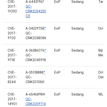
CVE-
A-64431967
EoP
Sedang
Tamp
2017-
QC-
11030
CR#2034255
[
2
]
CVE-
A-34329758
*
EoP
Sedang
Drive
2017-
QC-
9703
CR#2038086
CVE-
A-36386076
*
EoP
Sedang
Biji 
2017-
QC-
Mele
9718
CR#2045918
CVE-
A-35138888
*
EoP
Sedang
Drive
2017-
QC-
Debu
8244
CR#2013361
CVE-
A-65468984
EoP
Sedang
WLA
2017-
QC-
14901
CR#2059714