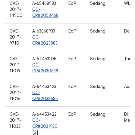
CVE-
A-65468983
EoP
Sedang
WLA
2017-
QC-
14900
CR#2058468
CVE-
A-63868933
EoP
Sedang
Data
2017-
QC-
9710
CR#2023883
CVE-
A-64453105
EoP
Sedang
Tamp
2017-
QC-
11019
CR#2030638
CVE-
A-64453423
EoP
Sedang
Audi
2017-
QC-
11016
CR#2038685
CVE-
A-64453422
EoP
Sedang
Biji 
2017-
QC-
Mele
11033
CR#2031930
[
2
]