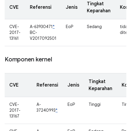
Tingkat
CVE
Referensi
Jenis
Kom
Keparahan
CVE-
A-63930471
*
EoP
Sedang
tidak
2017-
BC-
diten
13161
V2017092501
Komponen kernel
Tingkat
CVE
Referensi
Jenis
Kom
Keparahan
CVE-
A-
EoP
Tinggi
Time
2017-
37240993
*
13167