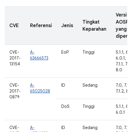
Versi
Tingkat
AOSP
CVE
Referensi
Jenis
Keparahan
yang
diperba
CVE-
A-
EoP
Tinggi
5.1.1, 6.0
2017-
63666573
6.0.1, 7.
13154
7.1.1, 7.1.
8.0
CVE-
A-
ID
Sedang
7.0, 7.1.1
2017-
65025028
7.1.2, 8.
0879
DoS
Tinggi
5.1.1, 6.0
6.0.1
CVE-
A-
ID
Sedang
7.0, 7.1.1