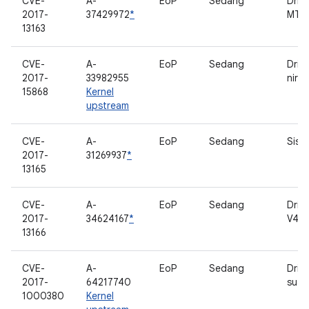
CVE-
A-
EoP
Sedang
Driv
2017-
37429972
*
MTP
13163
CVE-
A-
EoP
Sedang
Drive
2017-
33982955
nirka
15868
Kernel
upstream
CVE-
A-
EoP
Sedang
Siste
2017-
31269937
*
13165
CVE-
A-
EoP
Sedang
Driv
2017-
34624167
*
V4L2
13166
CVE-
A-
EoP
Sedang
Drive
2017-
64217740
suar
1000380
Kernel