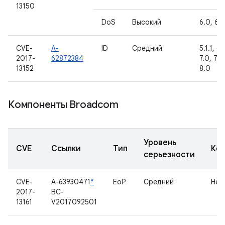
13150
DoS
Высокий
6.0, 6.0
CVE-
A-
ID
Средний
5.1.1, 6.
2017-
62872384
7.0, 7.1.1
13152
8.0
Компоненты Broadcom
Уровень
CVE
Ссылки
Тип
Ко
серьезности
CVE-
A-63930471
*
EoP
Средний
Нет
2017-
BC-
13161
V2017092501