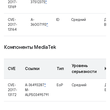
2017-
37512375
*
13169
CVE-
A-
ID
Средний
Др
2017-
36007193
*
Bin
13164
Компоненты Media
Tek
Уровень
CVE
Ссылки
Тип
Ко
серьезности
CVE-
A-36493287
*
EoP
Средний
Др
2017-
M-
Blu
13172
ALPS03495791