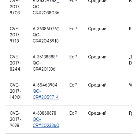
CVE-
A-34329758
*
EoP
Средний
Вид
2017-
QC-
9703
CR#2038086
CVE-
A-36386076
*
EoP
Средний
Ker
2017-
QC-
9718
CR#2045918
CVE-
A-35138888
*
EoP
Средний
Дра
2017-
QC-
Deb
8244
CR#2013361
CVE-
A-65468984
EoP
Средний
WL
2017-
QC-
14901
CR#2059714
CVE-
A-63868678
EoP
Средний
Гра
2017-
QC-
9698
CR#2023860