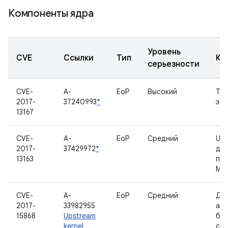
Компоненты ядра
Уровень
CVE
Ссылки
Тип
Ко
серьезности
CVE-
A-
EoP
Высокий
Тай
2017-
37240993
*
зву
13167
CVE-
A-
EoP
Средний
US
2017-
37429972
*
для
13163
пр
MT
CVE-
A-
EoP
Средний
Др
2017-
33982955
ад
15868
Upstream
бе
kernel
сет