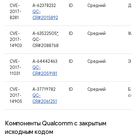
CVE-
A-62378232
ID
Средний
Дра
2017-
QC-
8281
CR#2015892
CVE-
A-63522505
*
ID
Средний
WL
2017-
QC-
14903
CR#2088768
CVE-
A-64442463
ID
Средний
Экр
2017-
QC-
11031
CR#2059181
CVE-
A-37719782
ID
Средний
Бес
2017-
QC-
сет
14905
CR#2061251
Компоненты Qualcomm с закрытым
исходным кодом