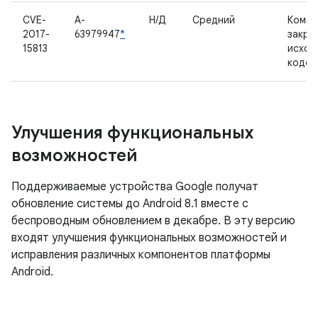
CVE-
A-
Н/Д
Средний
Компо
2017-
63979947
*
закры
15813
исход
кодом
Улучшения функциональных
возможностей
Поддерживаемые устройства Google получат
обновление системы до Android 8.1 вместе с
беспроводным обновлением в декабре. В эту версию
входят улучшения функциональных возможностей и
исправления различных компонентов платформы
Android.