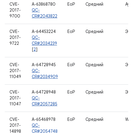
CVE-
A-63868780
EoP
Средний
Ауд
2017-
QC-
9700
CR#2043822
CVE-
A-64453224
EoP
Средний
Экр
2017-
QC-
9722
CR#2034239
[
2
]
CVE-
A-64728945
EoP
Средний
Экр
2017-
QC-
11049
CR#2034909
CVE-
A-64728948
EoP
Средний
Экр
2017-
QC-
11047
CR#2057285
CVE-
A-65468978
EoP
Средний
WL
2017-
QC-
14898
CR#2054748