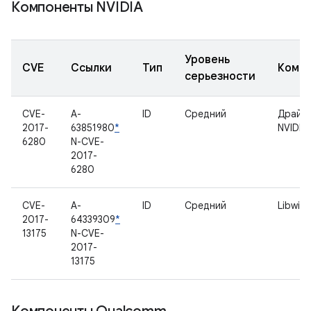
Компоненты NVIDIA
Уровень
CVE
Ссылки
Тип
Комп
серьезности
CVE-
A-
ID
Средний
Драйв
2017-
63851980
*
NVIDIA
6280
N-CVE-
2017-
6280
CVE-
A-
ID
Средний
Libwilh
2017-
64339309
*
13175
N-CVE-
2017-
13175