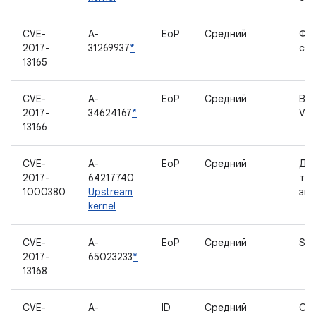
CVE-
A-
EoP
Средний
Фа
2017-
31269937
*
си
13165
CVE-
A-
EoP
Средний
Ви
2017-
34624167
*
V4L
13166
CVE-
A-
EoP
Средний
Др
2017-
64217740
тай
1000380
Upstream
зву
kernel
CVE-
A-
EoP
Средний
SCS
2017-
65023233
*
13168
CVE-
A-
ID
Средний
Cam