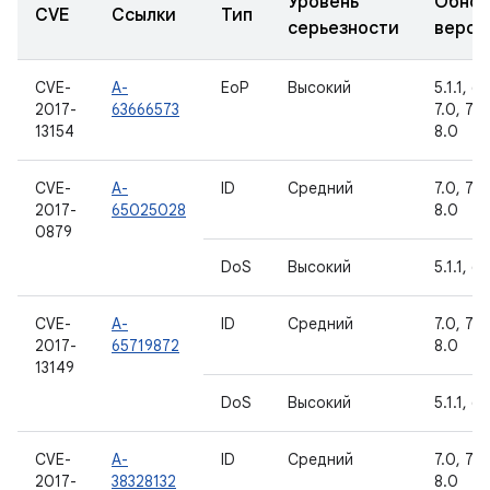
Уровень
Обнов
CVE
Ссылки
Тип
серьезности
верси
CVE-
A-
EoP
Высокий
5.1.1, 6.
2017-
63666573
7.0, 7.1.1
13154
8.0
CVE-
A-
ID
Средний
7.0, 7.1.1
2017-
65025028
8.0
0879
DoS
Высокий
5.1.1, 6.
CVE-
A-
ID
Средний
7.0, 7.1.1
2017-
65719872
8.0
13149
DoS
Высокий
5.1.1, 6.
CVE-
A-
ID
Средний
7.0, 7.1.1
2017-
38328132
8.0