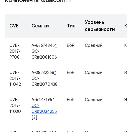
Компоненты Qualcomm
Уровень
CVE
Ссылки
Тип
Ко
серьезности
CVE-
A-62674846
*
EoP
Средний
Ker
2017-
QC-
9708
CR#2081806
CVE-
A-38232268
*
EoP
Средний
Bin
2017-
QC-
11042
CR#2070438
CVE-
A-64431967
EoP
Средний
Экр
2017-
QC-
11030
CR#2034255
[
2
]