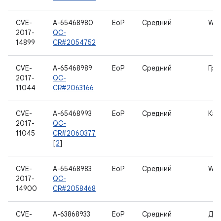
CVE-
A-65468980
EoP
Средний
WL
2017-
QC-
14899
CR#2054752
CVE-
A-65468989
EoP
Средний
Гра
2017-
QC-
11044
CR#2063166
CVE-
A-65468993
EoP
Средний
Кам
2017-
QC-
11045
CR#2060377
[
2
]
CVE-
A-65468983
EoP
Средний
WL
2017-
QC-
14900
CR#2058468
CVE-
A-63868933
EoP
Средний
Дан