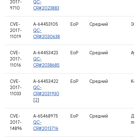
2017-
QC-
9710
CR#2023883
CVE-
A-64453105
EoP
Средний
Экр
2017-
QC-
11019
CR#2030638
CVE-
A-64453423
EoP
Средний
Ауд
2017-
QC-
11016
CR#2038685
CVE-
A-64453422
EoP
Средний
Ker
2017-
QC-
11033
CR#2031930
[
2
]
CVE-
A-65468975
EoP
Средний
Дра
2017-
QC-
mob
14896
CR#2013716