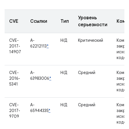
Уровень
CVE
Ссылки
Тип
Комп
серьезности
CVE-
A-
Н/Д
Критический
Компо
2017-
62212113
*
закры
14907
исход
кодом
CVE-
A-
Н/Д
Средний
Компо
2016-
63983006
*
закры
5341
исход
кодом
CVE-
A-
Н/Д
Средний
Компо
2017-
65944335
*
закры
9709
исход
кодом