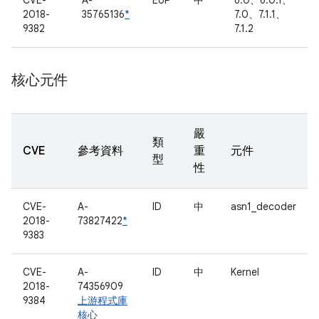
CVE-
A-
EoP
中
6.0、6.0.1、
2018-
35765136
*
7.0、7.1.1、
9382
7.1.2
核心元件
嚴
類
CVE
參考資料
重
元件
型
性
CVE-
A-
ID
中
asn1_decoder
2018-
73827422
*
9383
CVE-
A-
ID
中
Kernel
2018-
74356909
9384
上游程式庫
核心