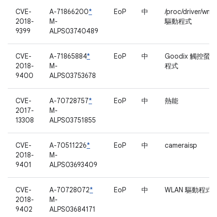
CVE-
A-71866200
*
EoP
中
/proc/driver/wm
2018-
M-
驅動程式
9399
ALPS03740489
CVE-
A-71865884
*
EoP
中
Goodix 觸控螢
2018-
M-
程式
9400
ALPS03753678
CVE-
A-70728757
*
EoP
中
熱能
2017-
M-
13308
ALPS03751855
CVE-
A-70511226
*
EoP
中
cameraisp
2018-
M-
9401
ALPS03693409
CVE-
A-70728072
*
EoP
中
WLAN 驅動程式
2018-
M-
9402
ALPS03684171