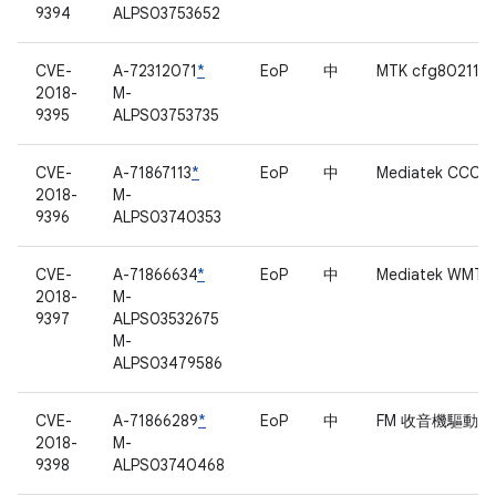
9394
ALPS03753652
CVE-
A-72312071
*
EoP
中
MTK cfg80211
2018-
M-
9395
ALPS03753735
CVE-
A-71867113
*
EoP
中
Mediatek CCCI
2018-
M-
9396
ALPS03740353
CVE-
A-71866634
*
EoP
中
Mediatek WMT
2018-
M-
9397
ALPS03532675
M-
ALPS03479586
CVE-
A-71866289
*
EoP
中
FM 收音機驅動程
2018-
M-
9398
ALPS03740468