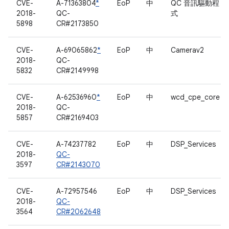
CVE-
A-71363804
*
EoP
中
QC 音訊驅動程
2018-
QC-
式
5898
CR#2173850
CVE-
A-69065862
*
EoP
中
Camerav2
2018-
QC-
5832
CR#2149998
CVE-
A-62536960
*
EoP
中
wcd_cpe_core
2018-
QC-
5857
CR#2169403
CVE-
A-74237782
EoP
中
DSP_Services
2018-
QC-
3597
CR#2143070
CVE-
A-72957546
EoP
中
DSP_Services
2018-
QC-
3564
CR#2062648