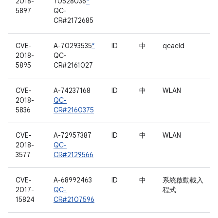
2018-
70528036
*
5897
QC-
CR#2172685
CVE-
A-70293535
*
ID
中
qcacld
2018-
QC-
5895
CR#2161027
CVE-
A-74237168
ID
中
WLAN
2018-
QC-
5836
CR#2160375
CVE-
A-72957387
ID
中
WLAN
2018-
QC-
3577
CR#2129566
CVE-
A-68992463
ID
中
系統啟動載入
2017-
QC-
程式
15824
CR#2107596