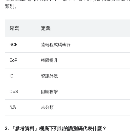
類別。
縮寫
定義
RCE
遠端程式碼執行
EoP
權限提升
ID
資訊外洩
DoS
阻斷攻擊
N/A
未分類
3. 「參考資料」
欄底下列出的識別碼代表什麼？