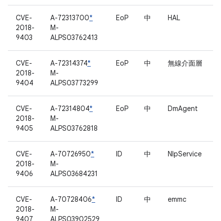
CVE-
A-72313700
*
EoP
中
HAL
2018-
M-
9403
ALPS03762413
CVE-
A-72314374
*
EoP
中
無線介面層
2018-
M-
9404
ALPS03773299
CVE-
A-72314804
*
EoP
中
DmAgent
2018-
M-
9405
ALPS03762818
CVE-
A-70726950
*
ID
中
NlpService
2018-
M-
9406
ALPS03684231
CVE-
A-70728406
*
ID
中
emmc
2018-
M-
9407
ALPS03902529