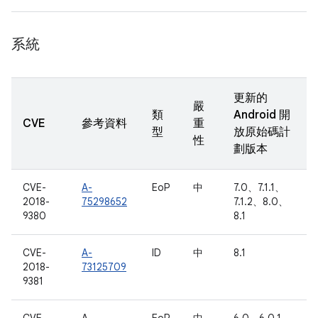
系統
更新的
嚴
類
Android 開
CVE
參考資料
重
型
放原始碼計
性
劃版本
CVE-
A-
EoP
中
7.0、7.1.1、
2018-
75298652
7.1.2、8.0、
9380
8.1
CVE-
A-
ID
中
8.1
2018-
73125709
9381