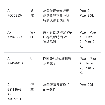
A-
效
改善使用者在行動
Pixel 2、
76022834
能
網路收訊不良區域
Pixel 2 XL
時的天線切換行為
A-
Wi-
改善連線到特定 Wi-
Pixel、Pixel
77963927
Fi
Fi 存取點時的 Wi-Fi
XL、Pixel
連線品質
2、Pixel 2
XL
A-
UI
IMEI SV 格式正確顯
Pixel、Pixel
77458860
示為數字
XL、Pixel
2、Pixel 2
XL
A-
螢
改善螢幕長亮模式
Pixel 2 XL
68114567
幕
的一致性
A-
74058011