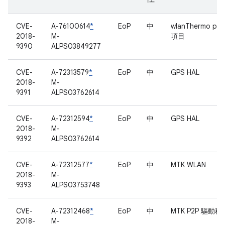
CVE-
A-76100614
*
EoP
中
wlanThermo pro
2018-
M-
項目
9390
ALPS03849277
CVE-
A-72313579
*
EoP
中
GPS HAL
2018-
M-
9391
ALPS03762614
CVE-
A-72312594
*
EoP
中
GPS HAL
2018-
M-
9392
ALPS03762614
CVE-
A-72312577
*
EoP
中
MTK WLAN
2018-
M-
9393
ALPS03753748
CVE-
A-72312468
*
EoP
中
MTK P2P 驅動程
2018-
M-