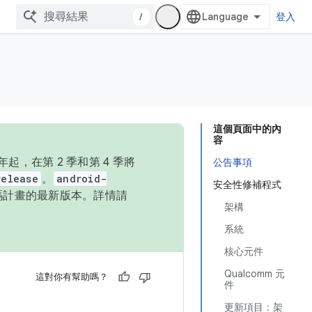
/
登入
這個頁面中的內
容
，在第 2 季和第 4 季將
公告事項
release
。
android-
安全性修補程式
始碼計畫的最新版本。詳情請
架構
系統
核心元件
Qualcomm 元
這對你有幫助嗎？
件
更新項目：架