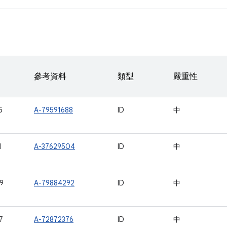
參考資料
類型
嚴重性
5
A-79591688
ID
中
1
A-37629504
ID
中
9
A-79884292
ID
中
7
A-72872376
ID
中