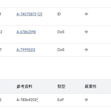
1
A-74075873
[
2
]
ID
中
22
A-67862398
DoS
中
7
A-79995313
DoS
中
參考資料
類型
嚴重性
2
A-78364203
*
EoP
中