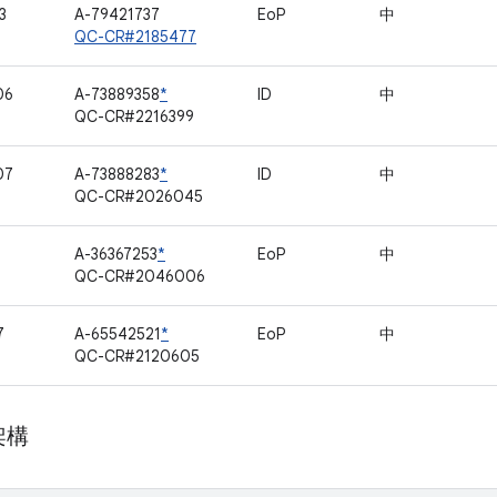
3
A-79421737
EoP
中
QC-CR#2185477
06
A-73889358
*
ID
中
QC-CR#2216399
07
A-73888283
*
ID
中
QC-CR#2026045
1
A-36367253
*
EoP
中
QC-CR#2046006
7
A-65542521
*
EoP
中
QC-CR#2120605
架構