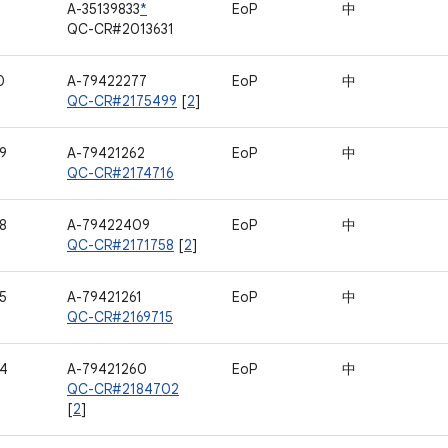
1
A-35139833
*
EoP
中
QC-CR#2013631
0
A-79422277
EoP
中
QC-CR#2175499
[
2
]
9
A-79421262
EoP
中
QC-CR#2174716
8
A-79422409
EoP
中
QC-CR#2171758
[
2
]
5
A-79421261
EoP
中
QC-CR#2169715
4
A-79421260
EoP
中
QC-CR#2184702
[
2
]