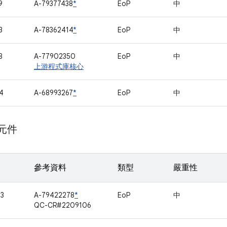
9
A-79377438
*
EoP
中
3
A-78362414
*
EoP
中
8
A-77902350
EoP
中
上游程式庫核心
4
A-68993267
*
EoP
中
 元件
參考資料
類型
嚴重性
63
A-79422278
*
EoP
中
QC-CR#2209106