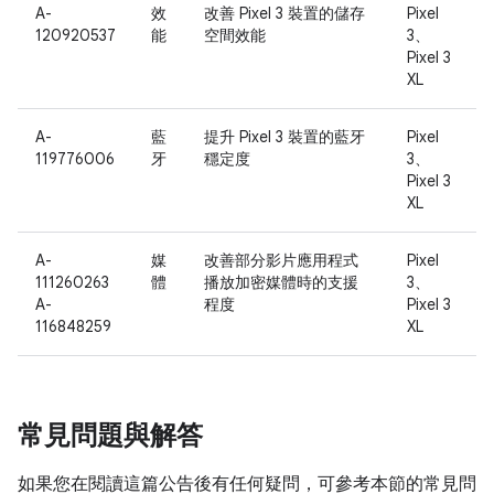
A-
效
改善 Pixel 3 裝置的儲存
Pixel
120920537
能
空間效能
3、
Pixel 3
XL
A-
藍
提升 Pixel 3 裝置的藍牙
Pixel
119776006
牙
穩定度
3、
Pixel 3
XL
A-
媒
改善部分影片應用程式
Pixel
111260263
體
播放加密媒體時的支援
3、
A-
程度
Pixel 3
116848259
XL
常見問題與解答
如果您在閱讀這篇公告後有任何疑問，可參考本節的常見問