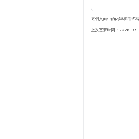
這個頁面中的內容和程式
上次更新時間：2026-07-
版本
Android 程式庫
相關規定
下載程式碼
預覽二進位檔
原廠映像檔
驅動程式二進位檔