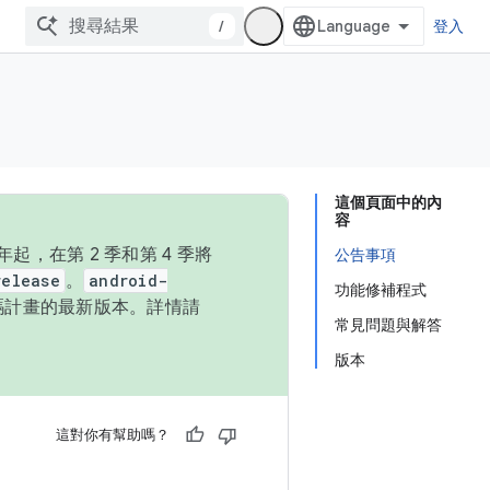
/
登入
這個頁面中的內
容
，在第 2 季和第 4 季將
公告事項
release
。
android-
功能修補程式
始碼計畫的最新版本。詳情請
常見問題與解答
版本
這對你有幫助嗎？