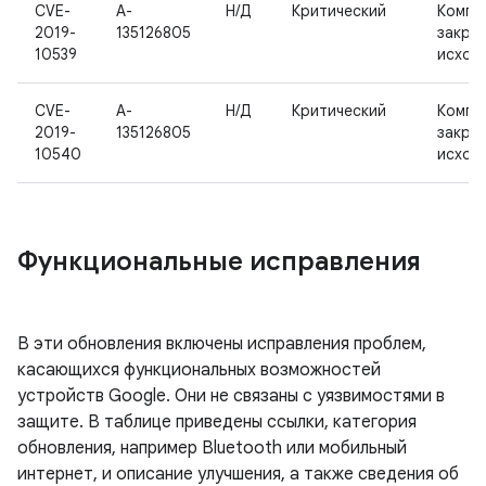
CVE-
A-
Н/Д
Критический
Компо
2019-
135126805
закры
10539
исход
CVE-
A-
Н/Д
Критический
Компо
2019-
135126805
закры
10540
исход
Функциональные исправления
В эти обновления включены исправления проблем,
касающихся функциональных возможностей
устройств Google. Они не связаны с уязвимостями в
защите. В таблице приведены ссылки, категория
обновления, например Bluetooth или мобильный
интернет, и описание улучшения, а также сведения об