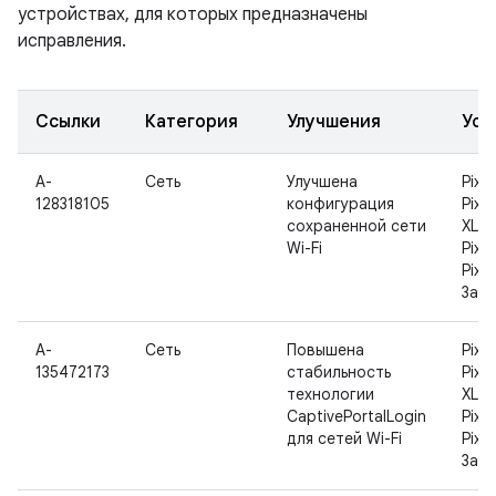
устройствах, для которых предназначены
исправления.
Ссылки
Категория
Улучшения
Уст
A-
Сеть
Улучшена
Pixel
128318105
конфигурация
Pixel
сохраненной сети
XL, P
Wi-Fi
Pixel
Pixel
3a X
A-
Сеть
Повышена
Pixel
135472173
стабильность
Pixel
технологии
XL, P
CaptivePortalLogin
Pixel
для сетей Wi-Fi
Pixel
3a X