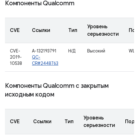
Компоненты Qualcomm
Уровень
CVE
Ссылки
Тип
Под
серьезности
CVE-
A-132193791
Н/Д
Высокий
WLA
2019-
QC-
10538
CR#2448763
Компоненты Qualcomm с закрытым
исходным кодом
Уровень
CVE
Ссылки
Тип
Подк
серьезности