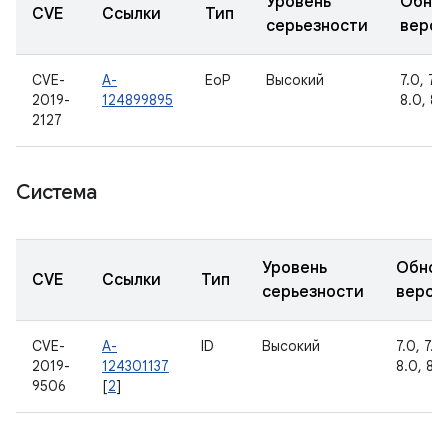
Уровень
Обно
CVE
Ссылки
Тип
серьезности
верс
CVE-
A-
EoP
Высокий
7.0, 7.1.
2019-
124899895
8.0, 8.1
2127
Система
Уровень
Обнов
CVE
Ссылки
Тип
серьезности
верси
CVE-
A-
ID
Высокий
7.0, 7.1.1
2019-
124301137
8.0, 8.1,
9506
[
2
]