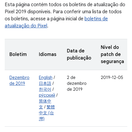
Esta página contém todos os boletins de atualização do
Pixel 2019 disponíveis. Para conferir uma lista de todos
os boletins, acesse a página inicial de
boletins de
atualização do Pixel
.
Nível do
Data de
Boletim
Idiomas
patch de
publicação
segurança
Dezembro
English
/
2 de
2019-12-05
de 2019
日本語
/
dezembro
한국어
/
de 2019
ру́сский
/
简体中
文
/
繁體
中文 (台
灣)