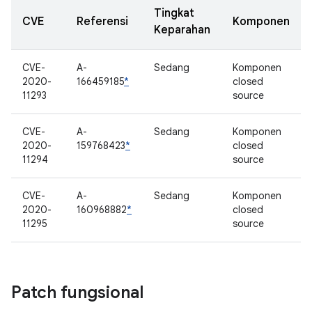
Tingkat
CVE
Referensi
Komponen
Keparahan
CVE-
A-
Sedang
Komponen
2020-
166459185
*
closed
11293
source
CVE-
A-
Sedang
Komponen
2020-
159768423
*
closed
11294
source
CVE-
A-
Sedang
Komponen
2020-
160968882
*
closed
11295
source
Patch fungsional