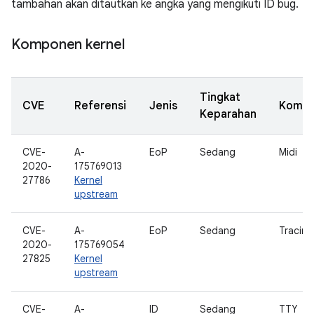
tambahan akan ditautkan ke angka yang mengikuti ID bug.
Komponen kernel
Tingkat
CVE
Referensi
Jenis
Komp
Keparahan
CVE-
A-
EoP
Sedang
Midi
2020-
175769013
27786
Kernel
upstream
CVE-
A-
EoP
Sedang
Tracing
2020-
175769054
27825
Kernel
upstream
CVE-
A-
ID
Sedang
TTY