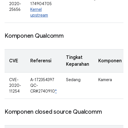
2020-
174904705
25656
Kernel
upstream
Komponen Qualcomm
Tingkat
CVE
Referensi
Komponen
Keparahan
CVE-
A-172354397
Sedang
Kamera
2020-
QC-
11254
CR#2740910
*
Komponen closed source Qualcomm