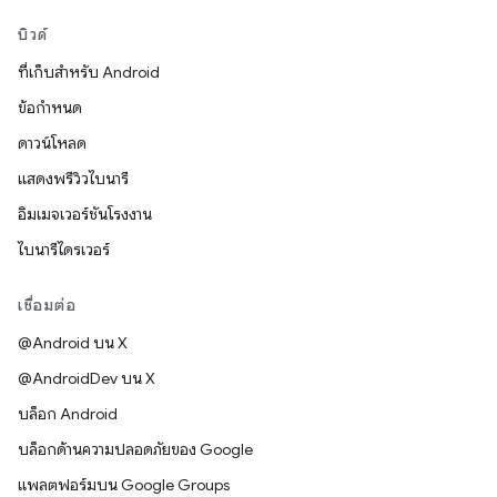
บิวด์
ที่เก็บสำหรับ Android
ข้อกำหนด
ดาวน์โหลด
แสดงพรีวิวไบนารี
อิมเมจเวอร์ชันโรงงาน
ไบนารีไดรเวอร์
เชื่อมต่อ
@Android บน X
@AndroidDev บน X
บล็อก Android
บล็อกด้านความปลอดภัยของ Google
แพลตฟอร์มบน Google Groups